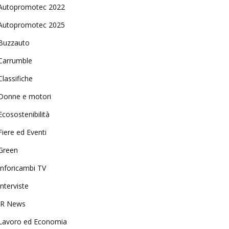
Autopromotec 2022
Autopromotec 2025
Buzzauto
Carrumble
Classifiche
Donne e motori
Ecosostenibilità
Fiere ed Eventi
Green
Inforicambi TV
Interviste
IR News
Lavoro ed Economia