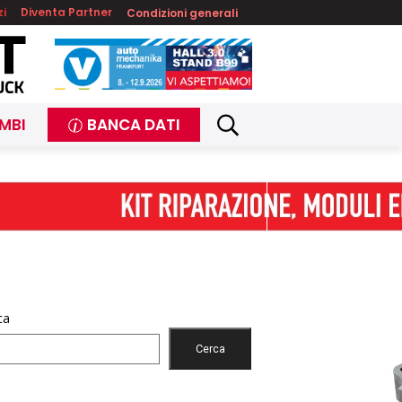
zi
Diventa Partner
Condizioni generali
MBI
BANCA DATI
ca
Cerca