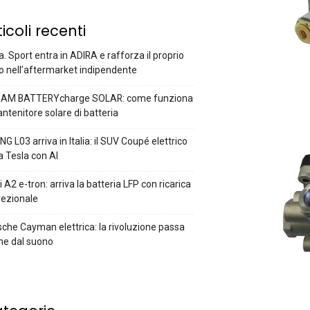
ticoli recenti
a. Sport entra in ADIRA e rafforza il proprio
o nell’aftermarket indipendente
AM BATTERYcharge SOLAR: come funziona
antenitore solare di batteria
G L03 arriva in Italia: il SUV Coupé elettrico
a Tesla con AI
 A2 e-tron: arriva la batteria LFP con ricarica
rezionale
che Cayman elettrica: la rivoluzione passa
he dal suono