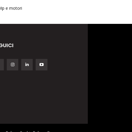
Vip e motori
GUICI