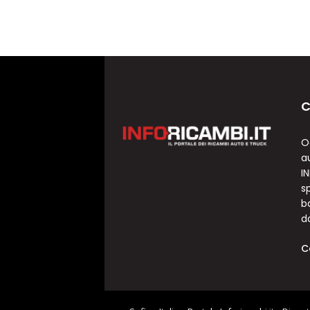
C
O
a
I
sp
b
d
C