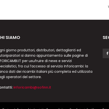
HI SIAMO
SE
gni giorno produttori, distributori, dettaglianti ed
utoriparatori si danno appuntamento sulle pagine di
NFORICAMBI.IT per usufruire di news e servizi
ecialistici, fra cui l’accesso al servizio Inforicambi: la
anca dati dei ricambi italiani più completa ed utilizzata
agli operatori del settore.
ontatti:
inforicambi@sofinn.it