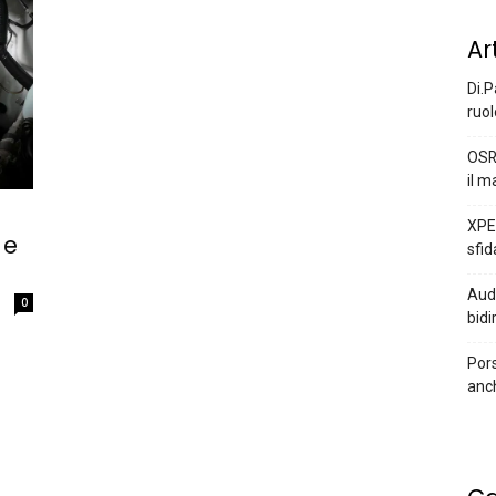
Ar
Di.P
ruol
OSR
il m
XPEN
 e
sfid
Audi
0
bidi
Pors
anc