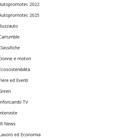
Autopromotec 2022
Autopromotec 2025
Buzzauto
Carrumble
Classifiche
Donne e motori
Ecosostenibilità
Fiere ed Eventi
Green
Inforicambi TV
Interviste
IR News
Lavoro ed Economia