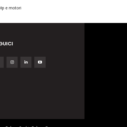
Vip e motori
GUICI