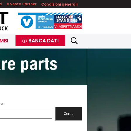
zi
Diventa Partner
Condizioni generali
MBI
BANCA DATI
ca
Cerca