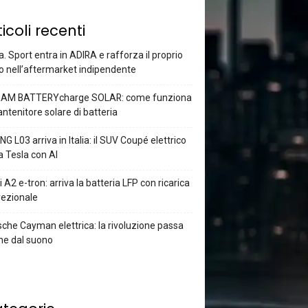
ticoli recenti
a. Sport entra in ADIRA e rafforza il proprio
o nell’aftermarket indipendente
AM BATTERYcharge SOLAR: come funziona
antenitore solare di batteria
G L03 arriva in Italia: il SUV Coupé elettrico
a Tesla con AI
 A2 e-tron: arriva la batteria LFP con ricarica
rezionale
che Cayman elettrica: la rivoluzione passa
he dal suono