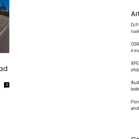
Ar
Di.P
ruol
OSR
il m
XPEN
 ad
sfid
Audi
0
bidi
Pors
anc