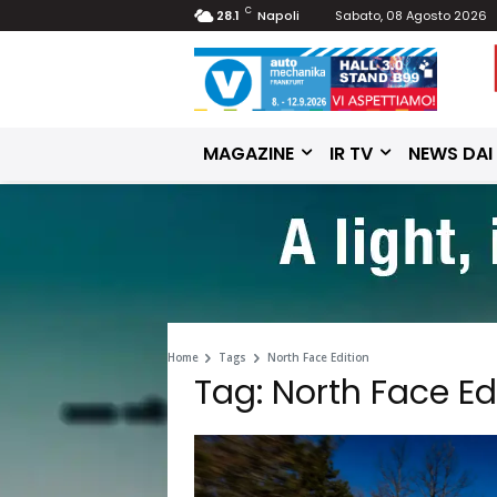
C
28.1
Napoli
Sabato, 08 Agosto 2026
MAGAZINE
IR TV
NEWS DAI
Home
Tags
North Face Edition
Tag: North Face Ed