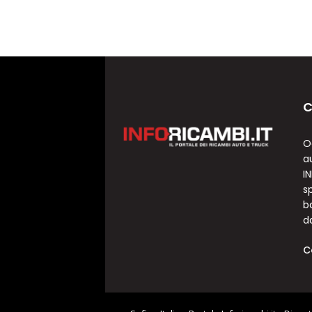
C
O
a
I
sp
b
d
C