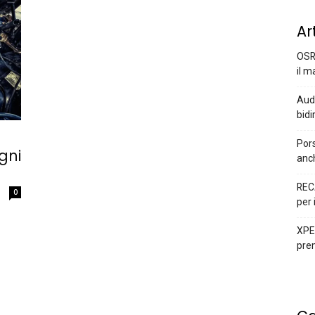
Ar
OSR
il m
Audi
bidi
Pors
gni
anc
REC
0
per 
XPEN
prem