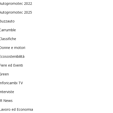
Autopromotec 2022
Autopromotec 2025
Buzzauto
Carrumble
Classifiche
Donne e motori
Ecosostenibilità
Fiere ed Eventi
Green
Inforicambi TV
Interviste
IR News
Lavoro ed Economia