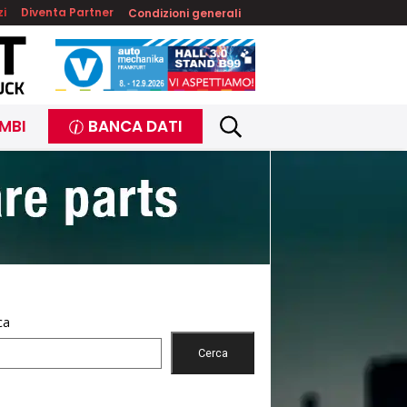
zi
Diventa Partner
Condizioni generali
MBI
BANCA DATI
ca
Cerca