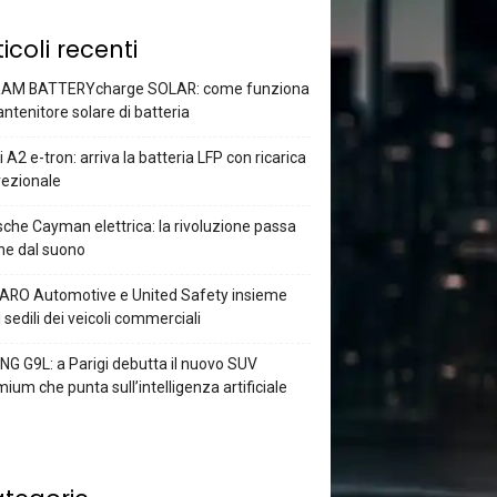
ticoli recenti
AM BATTERYcharge SOLAR: come funziona
antenitore solare di batteria
 A2 e-tron: arriva la batteria LFP con ricarica
rezionale
che Cayman elettrica: la rivoluzione passa
he dal suono
ARO Automotive e United Safety insieme
i sedili dei veicoli commerciali
G G9L: a Parigi debutta il nuovo SUV
ium che punta sull’intelligenza artificiale