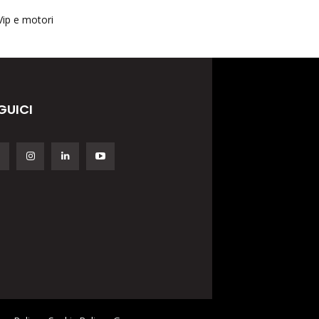
Vip e motori
GUICI