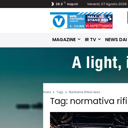
C
26.3
Napoli
Venerdì, 07 Agosto 2026
MAGAZINE
IR TV
NEWS DAI
Home
Tags
Normativa Rifiuti Auto
Tag: normativa rifi