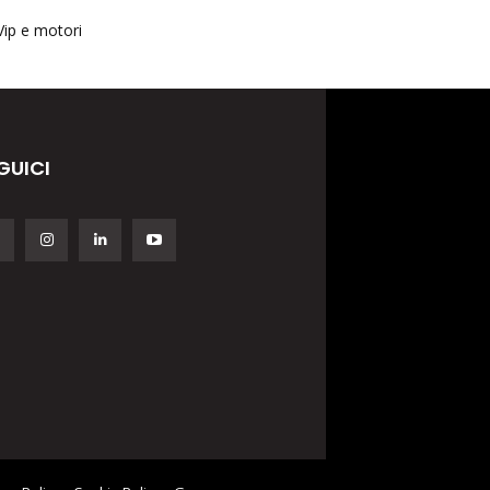
Vip e motori
GUICI