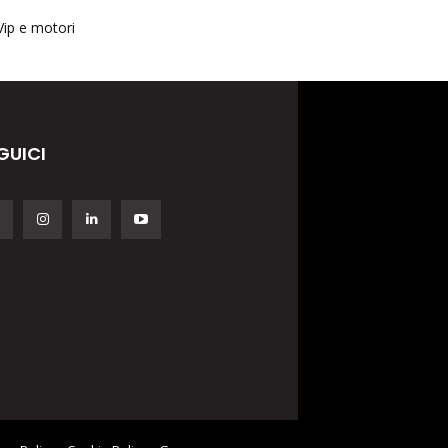
Vip e motori
GUICI