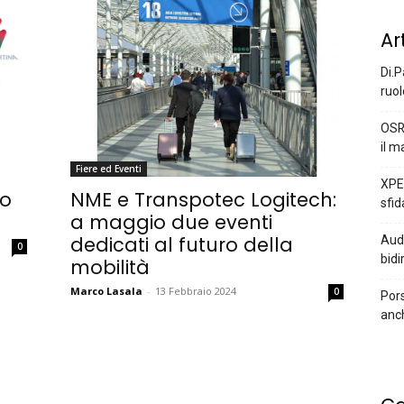
Ar
Di.P
ruol
OSR
il m
Fiere ed Eventi
XPEN
NME e Transpotec Logitech:
ro
sfid
a maggio due eventi
dedicati al futuro della
Audi
0
bidi
mobilità
Marco Lasala
-
13 Febbraio 2024
0
Pors
anc