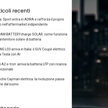
ticoli recenti
a. Sport entra in ADIRA e rafforza il proprio
o nell’aftermarket indipendente
AM BATTERYcharge SOLAR: come funziona
antenitore solare di batteria
G L03 arriva in Italia: il SUV Coupé elettrico
a Tesla con AI
 A2 e-tron: arriva la batteria LFP con ricarica
rezionale
che Cayman elettrica: la rivoluzione passa
he dal suono