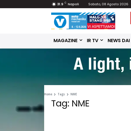
C
31.9
Napoli
Sabato, 08 Agosto 2026
MAGAZINE
IR TV
NEWS DAI
Home
Tags
NME
Tag: NME