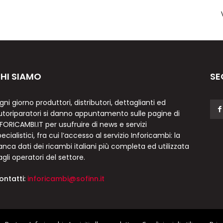
HI SIAMO
SE
gni giorno produttori, distributori, dettaglianti ed
utoriparatori si danno appuntamento sulle pagine di
NFORICAMBI.IT per usufruire di news e servizi
ecialistici, fra cui l’accesso al servizio Inforicambi: la
anca dati dei ricambi italiani più completa ed utilizzata
agli operatori del settore.
ontatti:
inforicambi@sofinn.it