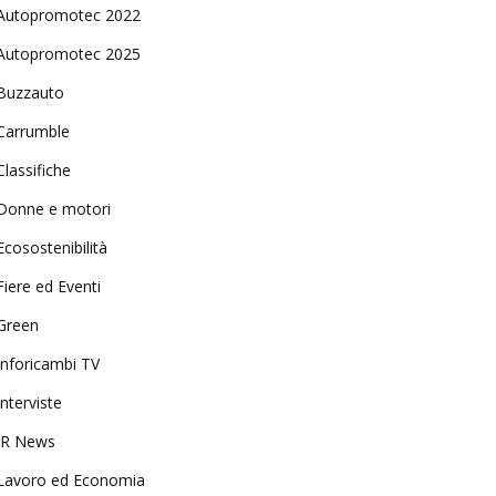
Autopromotec 2022
Autopromotec 2025
Buzzauto
Carrumble
Classifiche
Donne e motori
Ecosostenibilità
Fiere ed Eventi
Green
Inforicambi TV
Interviste
IR News
Lavoro ed Economia