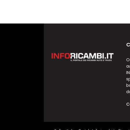
C
O
a
I
sp
b
d
C