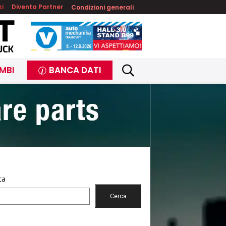
zi
Diventa Partner
Condizioni generali
MBI
BANCA DATI
ca
Cerca