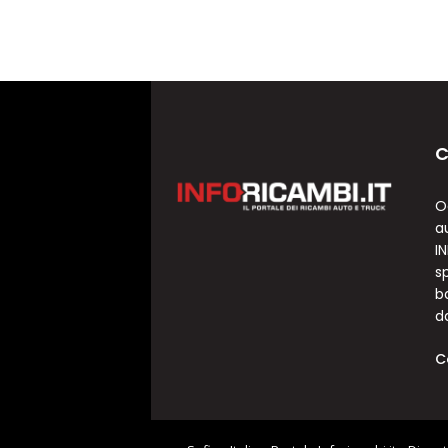
C
O
a
I
sp
b
d
C