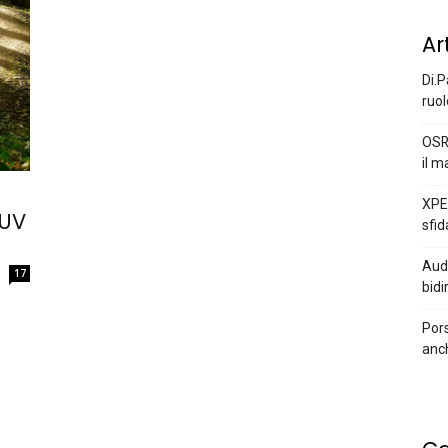
Ar
Di.P
ruol
OSR
il m
XPEN
SUV
sfid
Audi
17
bidi
Pors
anc