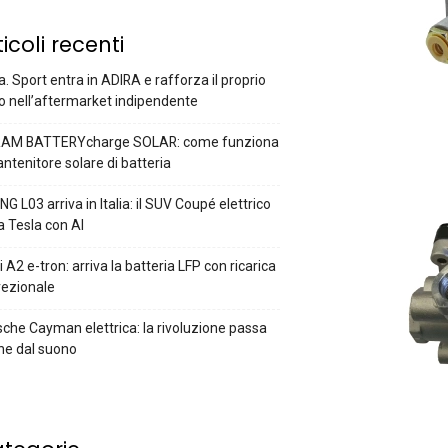
ticoli recenti
a. Sport entra in ADIRA e rafforza il proprio
o nell’aftermarket indipendente
AM BATTERYcharge SOLAR: come funziona
antenitore solare di batteria
G L03 arriva in Italia: il SUV Coupé elettrico
a Tesla con AI
 A2 e-tron: arriva la batteria LFP con ricarica
rezionale
che Cayman elettrica: la rivoluzione passa
he dal suono