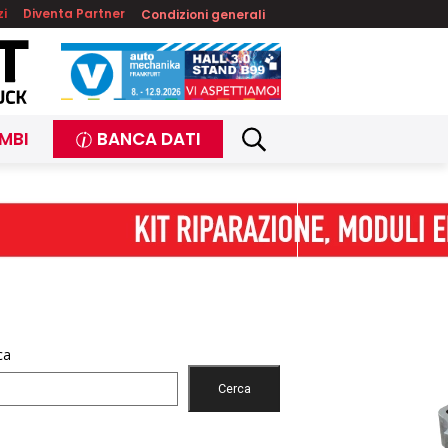
zi
Diventa Partner
Condizioni generali
MBI
BANCA DATI
ca
Cerca