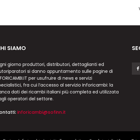
HI SIAMO
SE
gni giorno produttori, distributori, dettaglianti ed
utoriparatori si danno appuntamento sulle pagine di
NFORICAMBI.IT per usufruire di news e servizi
ecialistici, fra cui l’accesso al servizio Inforicambi: la
anca dati dei ricambi italiani più completa ed utilizzata
agli operatori del settore.
ontatti:
inforicambi@sofinn.it