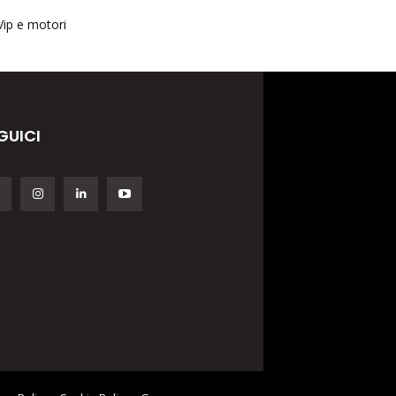
Vip e motori
GUICI