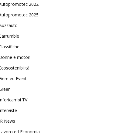
Autopromotec 2022
Autopromotec 2025
Buzzauto
Carrumble
Classifiche
Donne e motori
Ecosostenibilità
Fiere ed Eventi
Green
Inforicambi TV
Interviste
IR News
Lavoro ed Economia