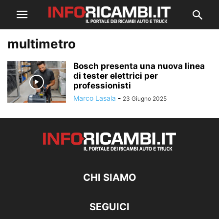
multimetro
Bosch presenta una nuova linea
di tester elettrici per
professionisti
Marco Lasala
-
23 Giugno 2025
CHI SIAMO
SEGUICI