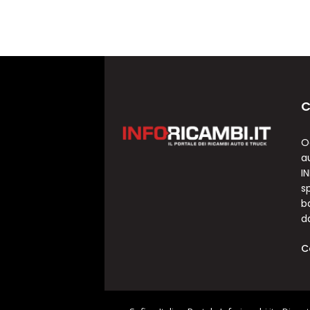
C
O
a
I
sp
b
d
C