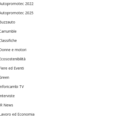
Autopromotec 2022
Autopromotec 2025
Buzzauto
Carrumble
Classifiche
Donne e motori
Ecosostenibilità
Fiere ed Eventi
Green
Inforicambi TV
Interviste
IR News
Lavoro ed Economia