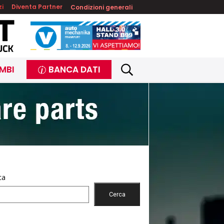
zi
Diventa Partner
Condizioni generali
MBI
BANCA DATI
ca
Cerca