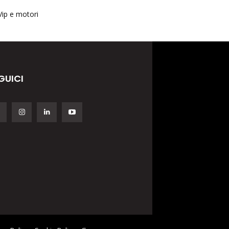
Vip e motori
GUICI