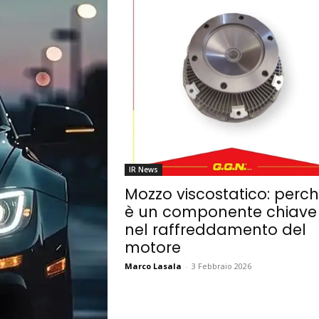
IR News
Mozzo viscostatico: perc
è un componente chiave
nel raffreddamento del
motore
Marco Lasala
-
3 Febbraio 2026