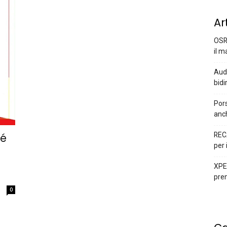
Ar
OSR
il m
Audi
bidi
Pors
anc
REC
hé
per 
XPEN
prem
0