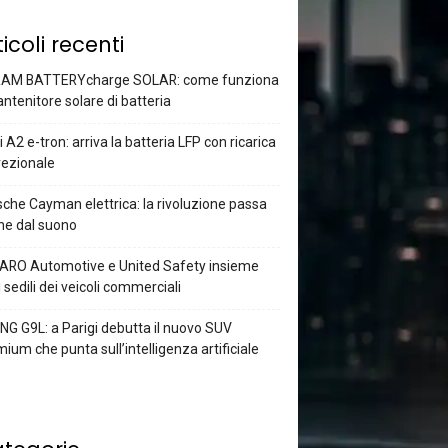
ticoli recenti
AM BATTERYcharge SOLAR: come funziona
antenitore solare di batteria
 A2 e-tron: arriva la batteria LFP con ricarica
rezionale
che Cayman elettrica: la rivoluzione passa
he dal suono
ARO Automotive e United Safety insieme
i sedili dei veicoli commerciali
G G9L: a Parigi debutta il nuovo SUV
ium che punta sull’intelligenza artificiale