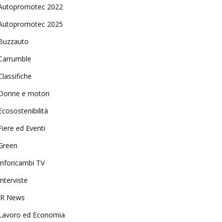
Autopromotec 2022
Autopromotec 2025
Buzzauto
Carrumble
Classifiche
Donne e motori
Ecosostenibilità
Fiere ed Eventi
Green
Inforicambi TV
Interviste
IR News
Lavoro ed Economia