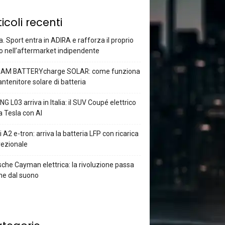
ticoli recenti
a. Sport entra in ADIRA e rafforza il proprio
o nell’aftermarket indipendente
AM BATTERYcharge SOLAR: come funziona
antenitore solare di batteria
G L03 arriva in Italia: il SUV Coupé elettrico
a Tesla con AI
 A2 e-tron: arriva la batteria LFP con ricarica
rezionale
che Cayman elettrica: la rivoluzione passa
he dal suono