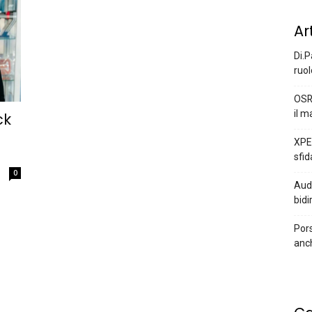
Ar
Di.P
ruol
OSR
il m
ck
XPEN
sfid
0
Audi
bidi
Pors
anc