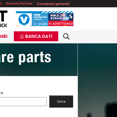
zi
Diventa Partner
Condizioni generali
MBI
BANCA DATI
ca
Cerca