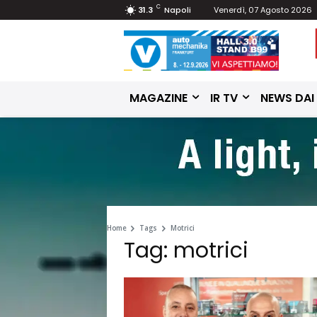
C
31.3
Napoli
Venerdì, 07 Agosto 2026
MAGAZINE
IR TV
NEWS DAI
Home
Tags
Motrici
Tag: motrici