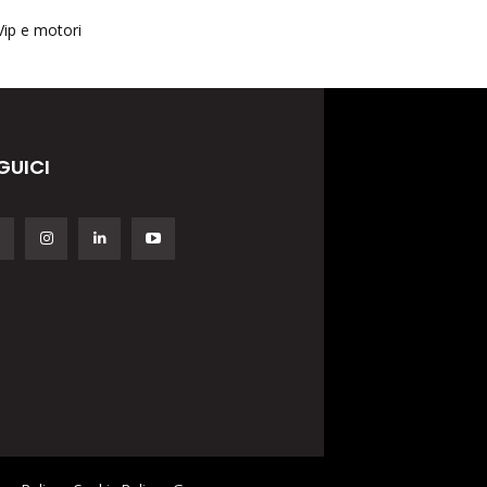
Vip e motori
GUICI