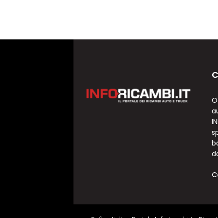
C
O
a
I
sp
b
d
C