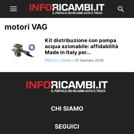
motori VAG
Kit distribuzione con pompa
acqua azionabile: affidabilità
Made in Italy per...
Marco Lasala
-
21 Gennaio 2026
CHI SIAMO
SEGUICI