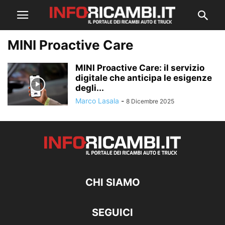
MINI Proactive Care
MINI Proactive Care: il servizio
digitale che anticipa le esigenze
degli...
Marco Lasala
-
8 Dicembre 2025
CHI SIAMO
SEGUICI