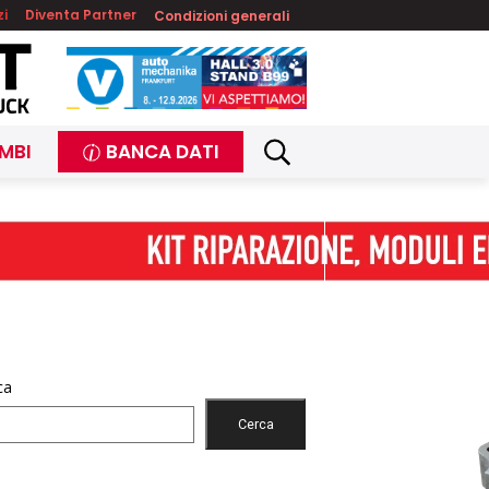
zi
Diventa Partner
Condizioni generali
MBI
BANCA DATI
ca
Cerca