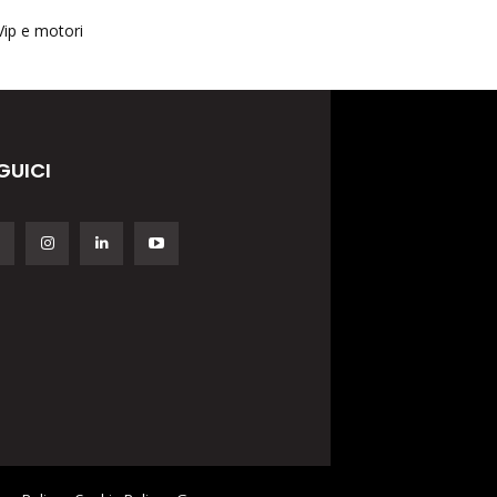
Vip e motori
GUICI