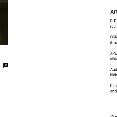
Ar
Di.P
ruol
OSR
il m
n
XPEN
sfid
0
Audi
bidi
Pors
anc