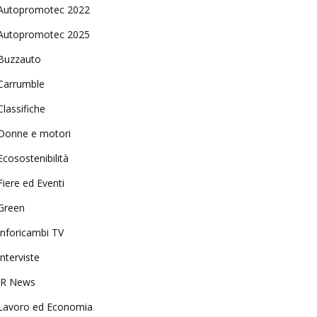
Autopromotec 2022
Autopromotec 2025
Buzzauto
Carrumble
Classifiche
Donne e motori
Ecosostenibilità
Fiere ed Eventi
Green
Inforicambi TV
Interviste
IR News
Lavoro ed Economia