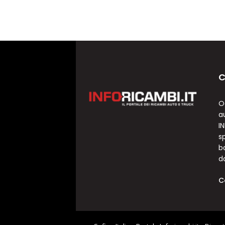
C
O
a
I
sp
b
d
C