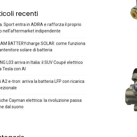
ticoli recenti
a. Sport entra in ADIRA e rafforza il proprio
o nell’aftermarket indipendente
AM BATTERYcharge SOLAR: come funziona
antenitore solare di batteria
G L03 arriva in Italia: il SUV Coupé elettrico
a Tesla con AI
 A2 e-tron: arriva la batteria LFP con ricarica
rezionale
che Cayman elettrica: la rivoluzione passa
he dal suono