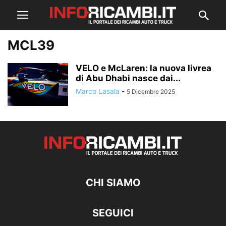
MCL39
VELO e McLaren: la nuova livrea
di Abu Dhabi nasce dai...
Marco Lasala
-
5 Dicembre 2025
CHI SIAMO
SEGUICI