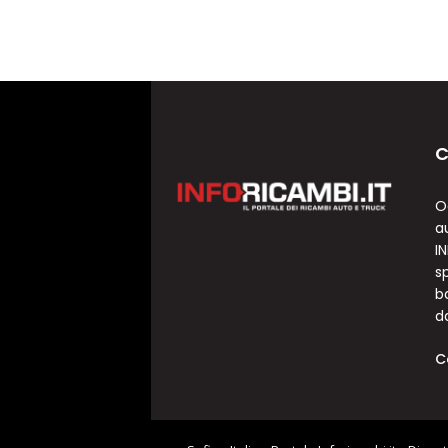
C
O
a
I
sp
b
d
C