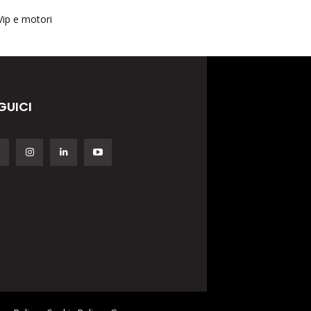
Vip e motori
GUICI