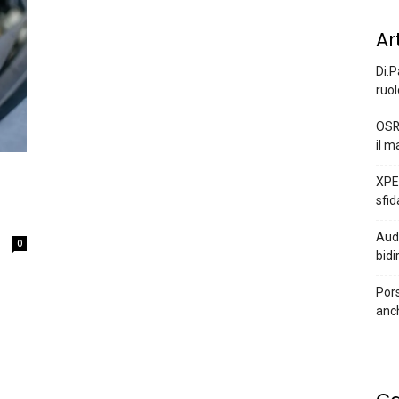
Ar
Di.P
ruol
OSR
il m
XPEN
sfid
Audi
0
bidi
Pors
anc