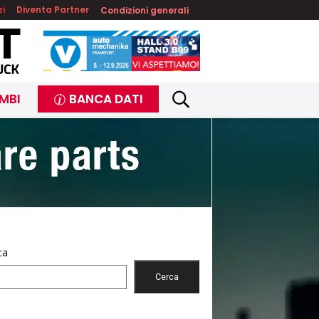
zi
Diventa Partner
Condizioni generali
MBI
BANCA DATI
ca
Cerca