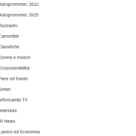
Autopromotec 2022
Autopromotec 2025
Buzzauto
Carrumble
Classifiche
Donne e motori
Ecosostenibilità
Fiere ed Eventi
Green
Inforicambi TV
Interviste
IR News
Lavoro ed Economia