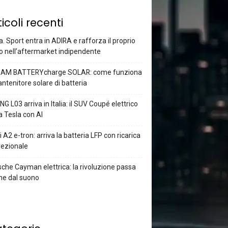
ticoli recenti
a. Sport entra in ADIRA e rafforza il proprio
o nell’aftermarket indipendente
AM BATTERYcharge SOLAR: come funziona
antenitore solare di batteria
G L03 arriva in Italia: il SUV Coupé elettrico
a Tesla con AI
 A2 e-tron: arriva la batteria LFP con ricarica
rezionale
che Cayman elettrica: la rivoluzione passa
he dal suono