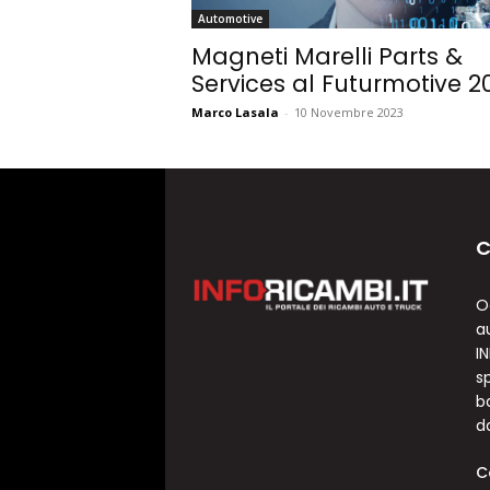
Automotive
Magneti Marelli Parts &
Services al Futurmotive 2
Marco Lasala
-
10 Novembre 2023
C
O
a
I
sp
b
d
C