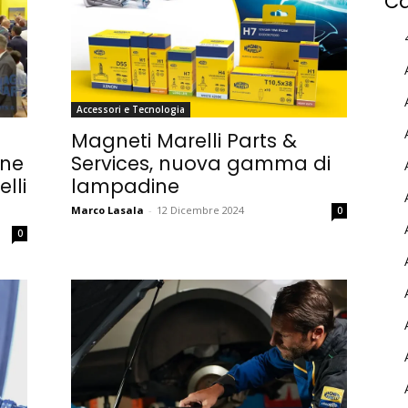
Ca
Accessori e Tecnologia
Magneti Marelli Parts &
one
Services, nuova gamma di
lli
lampadine
Marco Lasala
-
12 Dicembre 2024
0
0
MY INFORICAMBI