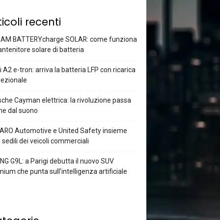
ticoli recenti
AM BATTERYcharge SOLAR: come funziona
antenitore solare di batteria
 A2 e-tron: arriva la batteria LFP con ricarica
rezionale
che Cayman elettrica: la rivoluzione passa
he dal suono
ARO Automotive e United Safety insieme
i sedili dei veicoli commerciali
G G9L: a Parigi debutta il nuovo SUV
ium che punta sull’intelligenza artificiale