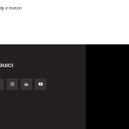
Vip e motori
GUICI