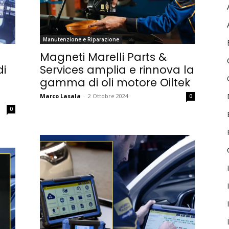
Username
Password
Manutenzione e Riparazione
Magneti Marelli Parts &
i
Services amplia e rinnova la
Ricordami
gamma di oli motore Oiltek
Accedi
Marco Lasala
-
2 Ottobre 2024
0
0