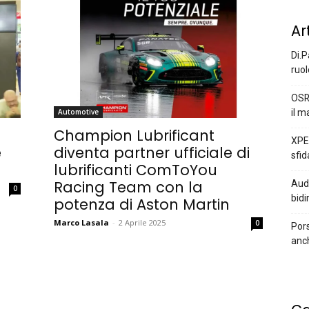
Ar
Di.P
ruol
OSR
il m
Automotive
Champion Lubrificant
XPEN
e
diventa partner ufficiale di
sfid
lubrificanti ComToYou
Racing Team con la
Audi
0
bidi
potenza di Aston Martin
Marco Lasala
-
2 Aprile 2025
0
Pors
anc