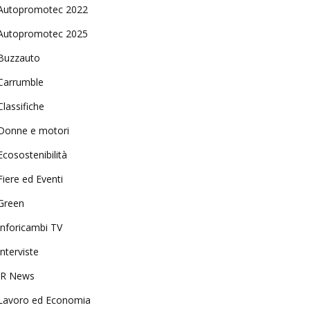
Autopromotec 2022
Autopromotec 2025
Buzzauto
Carrumble
Classifiche
Donne e motori
Ecosostenibilità
Fiere ed Eventi
Green
Inforicambi TV
Interviste
IR News
Lavoro ed Economia