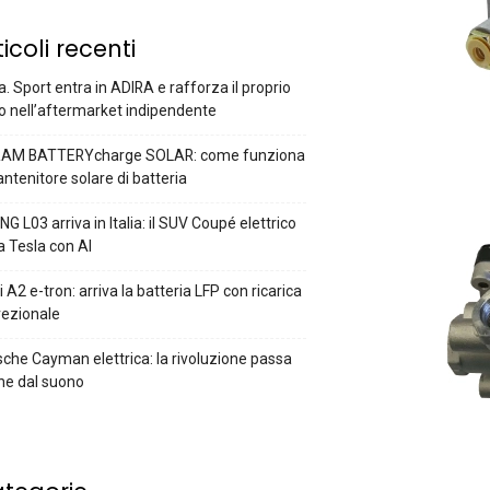
ticoli recenti
a. Sport entra in ADIRA e rafforza il proprio
o nell’aftermarket indipendente
AM BATTERYcharge SOLAR: come funziona
antenitore solare di batteria
G L03 arriva in Italia: il SUV Coupé elettrico
a Tesla con AI
 A2 e-tron: arriva la batteria LFP con ricarica
rezionale
che Cayman elettrica: la rivoluzione passa
he dal suono