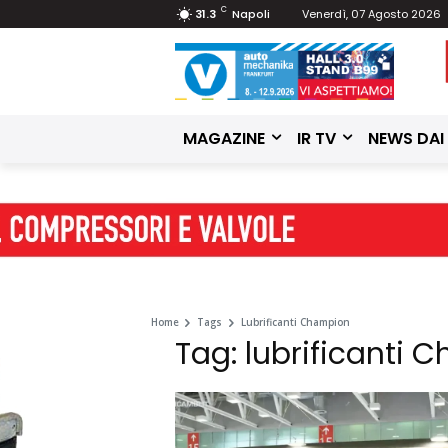
C
31.3
Napoli
Venerdì, 07 Agosto 2026
MAGAZINE
IR TV
NEWS DAI
Home
Tags
Lubrificanti Champion
Tag: lubrificanti