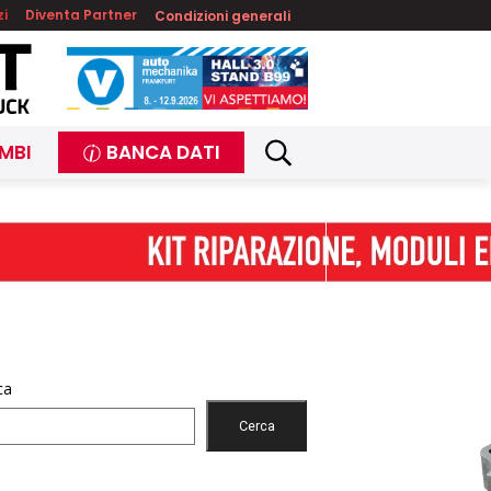
zi
Diventa Partner
Condizioni generali
MBI
BANCA DATI
ca
Cerca