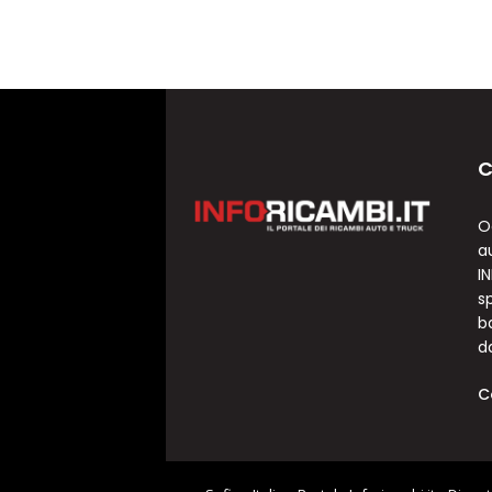
C
O
a
I
sp
b
d
C