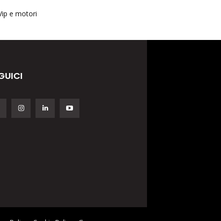
Vip e motori
GUICI