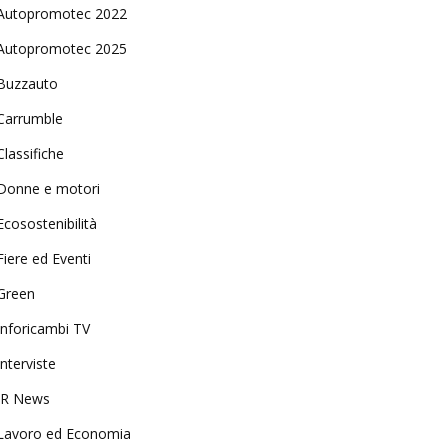
Autopromotec 2022
Autopromotec 2025
Buzzauto
Carrumble
Classifiche
Donne e motori
Ecosostenibilità
Fiere ed Eventi
Green
Inforicambi TV
Interviste
IR News
Lavoro ed Economia