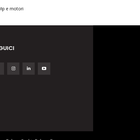
Vip e motori
GUICI