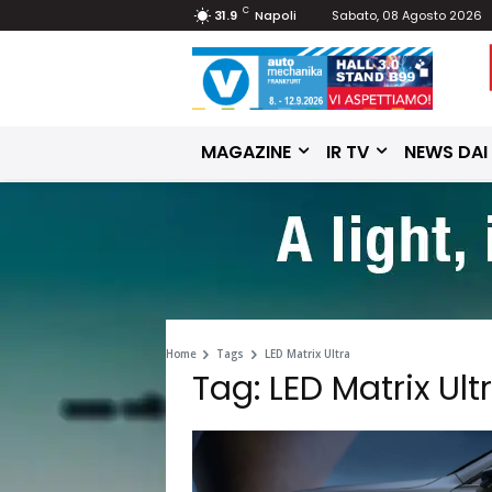
C
31.9
Napoli
Sabato, 08 Agosto 2026
MAGAZINE
IR TV
NEWS DAI
Home
Tags
LED Matrix Ultra
Tag: LED Matrix Ult