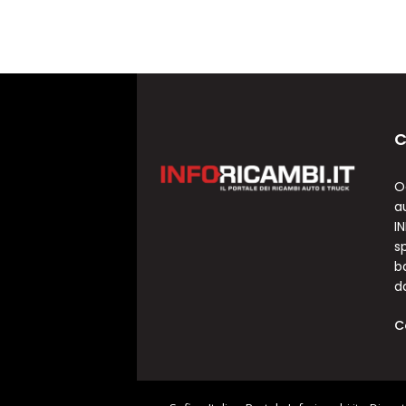
C
O
a
I
sp
b
d
C