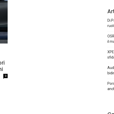
Ar
Di.P
ruol
OSR
il m
XPEN
sfid
ri
i
Audi
bidi
0
Pors
anc