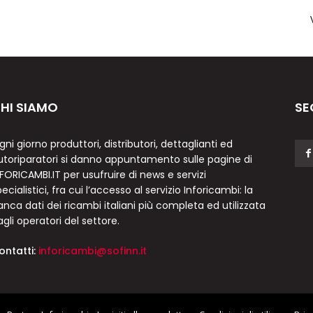
HI SIAMO
SE
gni giorno produttori, distributori, dettaglianti ed
utoriparatori si danno appuntamento sulle pagine di
NFORICAMBI.IT per usufruire di news e servizi
ecialistici, fra cui l’accesso al servizio Inforicambi: la
anca dati dei ricambi italiani più completa ed utilizzata
agli operatori del settore.
ontatti:
inforicambi@sofinn.it