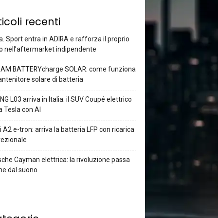
ticoli recenti
a. Sport entra in ADIRA e rafforza il proprio
o nell’aftermarket indipendente
AM BATTERYcharge SOLAR: come funziona
antenitore solare di batteria
G L03 arriva in Italia: il SUV Coupé elettrico
a Tesla con AI
 A2 e-tron: arriva la batteria LFP con ricarica
rezionale
che Cayman elettrica: la rivoluzione passa
he dal suono