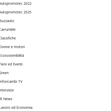
Autopromotec 2022
Autopromotec 2025
Buzzauto
Carrumble
Classifiche
Donne e motori
Ecosostenibilità
Fiere ed Eventi
Green
Inforicambi TV
Interviste
IR News
Lavoro ed Economia