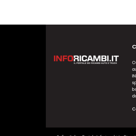
C
O
a
I
sp
b
d
C