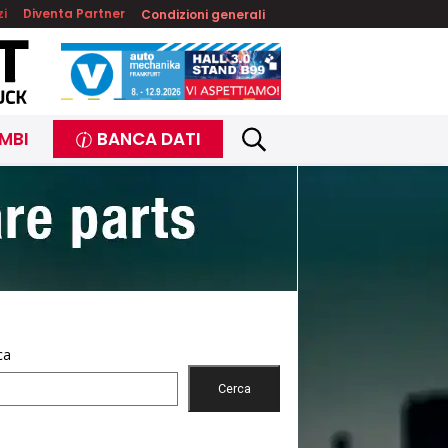
zi
Diventa Partner
Condizioni generali
MBI
BANCA DATI
ca
Cerca