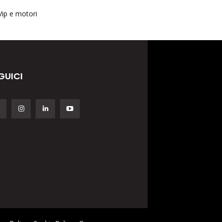
Vip e motori
GUICI