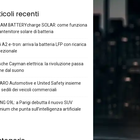
ticoli recenti
AM BATTERYcharge SOLAR: come funziona
antenitore solare di batteria
 A2 e-tron: arriva la batteria LFP con ricarica
rezionale
che Cayman elettrica: la rivoluzione passa
he dal suono
ARO Automotive e United Safety insieme
i sedili dei veicoli commerciali
G G9L: a Parigi debutta il nuovo SUV
ium che punta sull’intelligenza artificiale