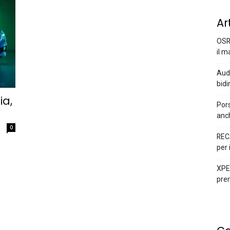
Ar
OSR
il m
Audi
bidi
ia,
Pors
anc
0
REC
per 
XPEN
prem