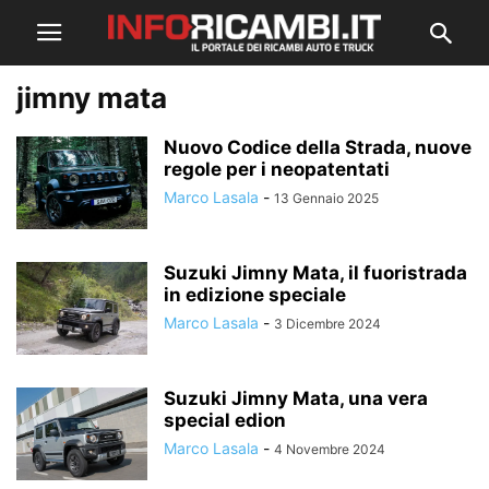
jimny mata
Nuovo Codice della Strada, nuove
regole per i neopatentati
Marco Lasala
-
13 Gennaio 2025
Suzuki Jimny Mata, il fuoristrada
in edizione speciale
Marco Lasala
-
3 Dicembre 2024
Suzuki Jimny Mata, una vera
special edion
Marco Lasala
-
4 Novembre 2024