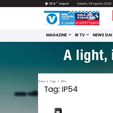
C
32.9
Napoli
Sabato, 08 Agosto 2026
MAGAZINE
IR TV
NEWS DAI
Home
Tags
IP54
Tag: IP54