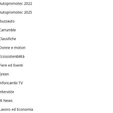
Autopromotec 2022
Autopromotec 2025
Buzzauto
Carrumble
Classifiche
Donne e motori
Ecosostenibilità
Fiere ed Eventi
Green
Inforicambi TV
Interviste
IR News
Lavoro ed Economia