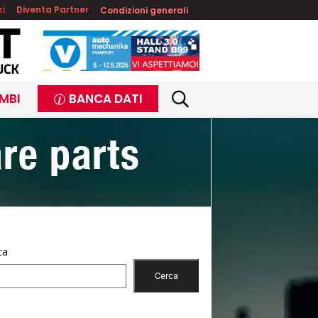
zi
Diventa Partner
Condizioni generali
MBI
BANCA DATI
ca
Cerca