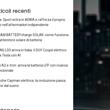
ticoli recenti
a. Sport entra in ADIRA e rafforza il proprio
o nell’aftermarket indipendente
AM BATTERYcharge SOLAR: come funziona
antenitore solare di batteria
G L03 arriva in Italia: il SUV Coupé elettrico
a Tesla con AI
 A2 e-tron: arriva la batteria LFP con ricarica
rezionale
che Cayman elettrica: la rivoluzione passa
he dal suono