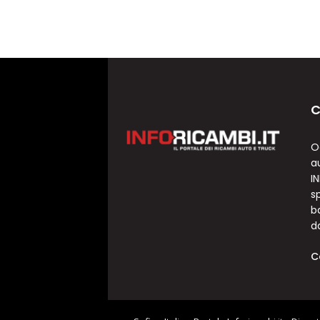
C
O
a
I
sp
b
d
C