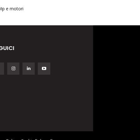
Vip e motori
GUICI