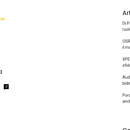
Ar
Di.P
ruol
OSR
il m
XPEN
sfid
a
Audi
bidi
0
Pors
anc