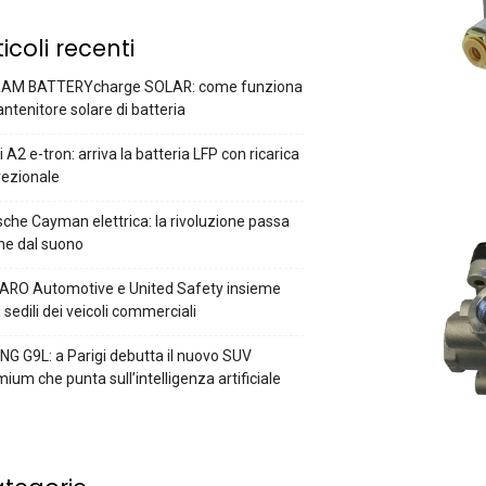
ticoli recenti
AM BATTERYcharge SOLAR: come funziona
antenitore solare di batteria
 A2 e-tron: arriva la batteria LFP con ricarica
rezionale
che Cayman elettrica: la rivoluzione passa
he dal suono
ARO Automotive e United Safety insieme
i sedili dei veicoli commerciali
G G9L: a Parigi debutta il nuovo SUV
ium che punta sull’intelligenza artificiale