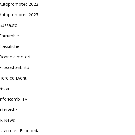
Autopromotec 2022
Autopromotec 2025
Buzzauto
Carrumble
Classifiche
Donne e motori
Ecosostenibilità
Fiere ed Eventi
Green
Inforicambi TV
Interviste
IR News
Lavoro ed Economia