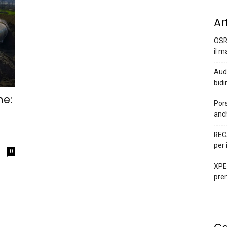
Ar
OSR
il m
Audi
bidi
ne:
Pors
anc
REC
per 
0
XPEN
prem