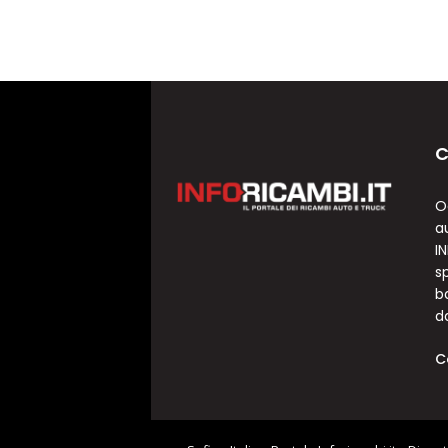
C
O
a
I
sp
b
d
C