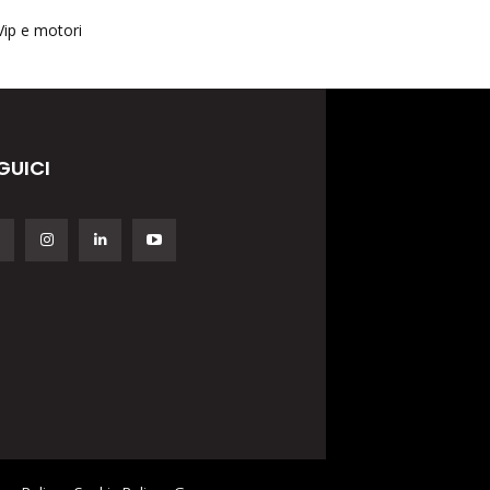
Vip e motori
GUICI