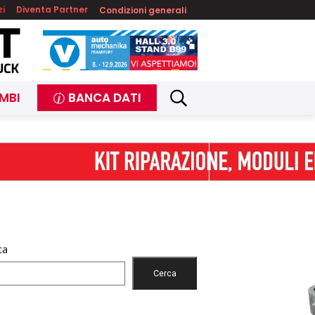
zi
Diventa Partner
Condizioni generali
MBI
BANCA DATI
ca
Cerca