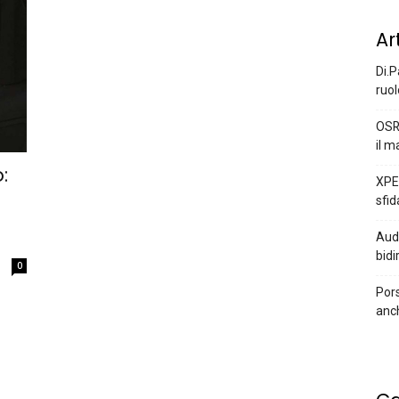
Ar
Di.P
ruol
OSR
il m
:
XPEN
sfid
Audi
bidi
0
Pors
anc