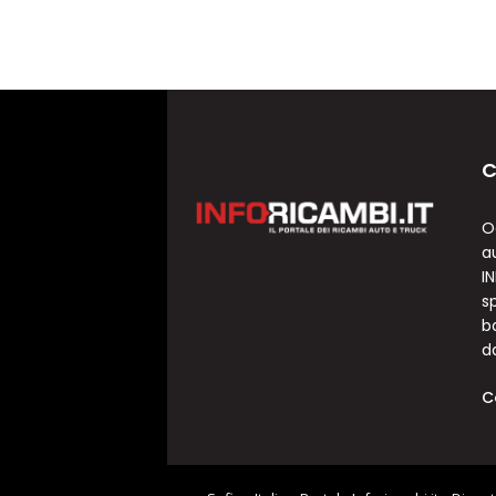
C
O
a
I
sp
b
d
C