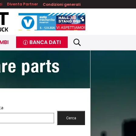
zi
Diventa Partner
Condizioni generali
MBI
BANCA DATI
ca
Cerca