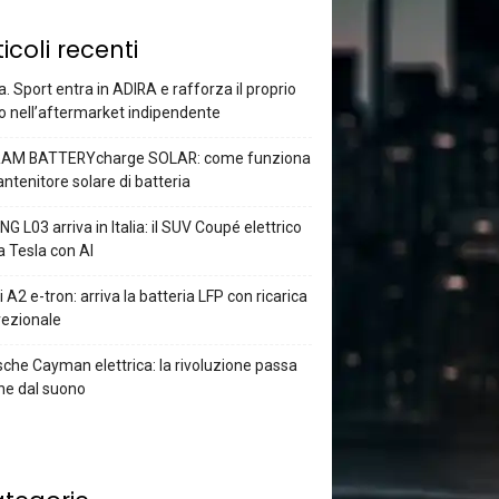
ticoli recenti
a. Sport entra in ADIRA e rafforza il proprio
o nell’aftermarket indipendente
AM BATTERYcharge SOLAR: come funziona
antenitore solare di batteria
G L03 arriva in Italia: il SUV Coupé elettrico
a Tesla con AI
 A2 e-tron: arriva la batteria LFP con ricarica
rezionale
che Cayman elettrica: la rivoluzione passa
he dal suono