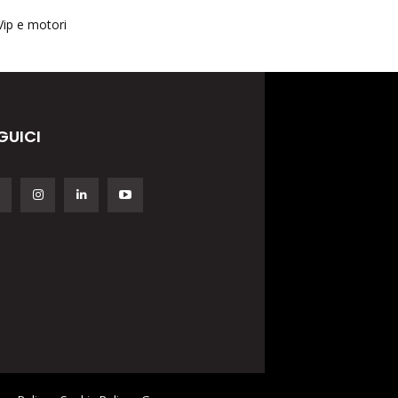
Vip e motori
GUICI