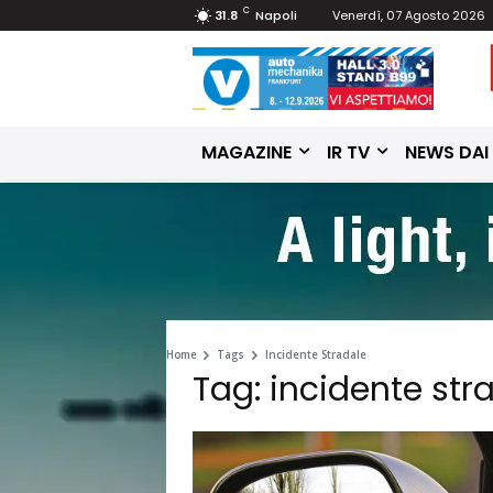
C
31.8
Napoli
Venerdì, 07 Agosto 2026
MAGAZINE
IR TV
NEWS DAI
Home
Tags
Incidente Stradale
Tag: incidente str