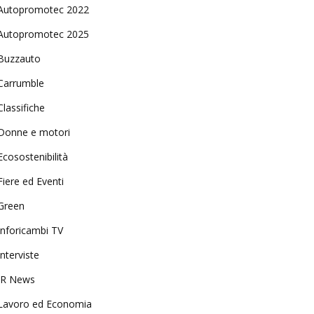
Autopromotec 2022
Autopromotec 2025
Buzzauto
Carrumble
Classifiche
Donne e motori
Ecosostenibilità
Fiere ed Eventi
Green
Inforicambi TV
Interviste
IR News
Lavoro ed Economia