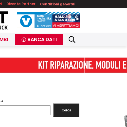
zi
Diventa Partner
Condizioni generali
MBI
BANCA DATI
ca
Cerca