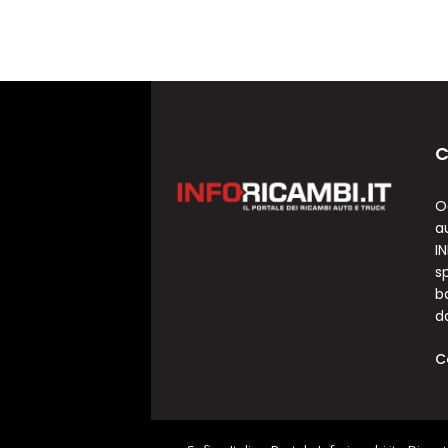
C
O
a
I
sp
b
d
C