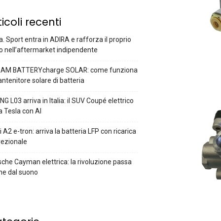
ticoli recenti
a. Sport entra in ADIRA e rafforza il proprio
o nell’aftermarket indipendente
AM BATTERYcharge SOLAR: come funziona
antenitore solare di batteria
G L03 arriva in Italia: il SUV Coupé elettrico
a Tesla con AI
 A2 e-tron: arriva la batteria LFP con ricarica
rezionale
che Cayman elettrica: la rivoluzione passa
he dal suono