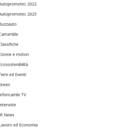
Autopromotec 2022
Autopromotec 2025
Buzzauto
Carrumble
Classifiche
Donne e motori
Ecosostenibilità
Fiere ed Eventi
Green
Inforicambi TV
Interviste
IR News
Lavoro ed Economia