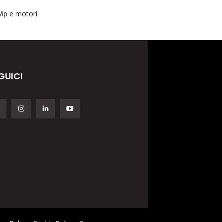
Vip e motori
GUICI