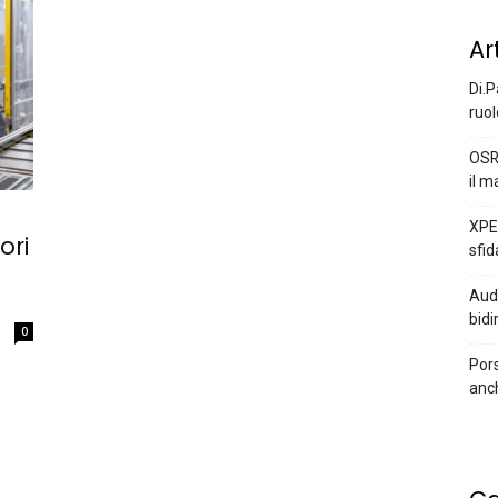
Ar
Di.P
ruol
OSR
il m
XPEN
ori
sfid
Audi
bidi
0
Pors
anc