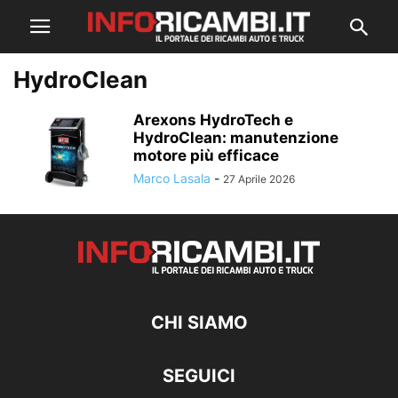
HydroClean
Arexons HydroTech e
HydroClean: manutenzione
motore più efficace
Marco Lasala
-
27 Aprile 2026
CHI SIAMO
SEGUICI