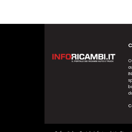
C
O
a
I
sp
b
d
C