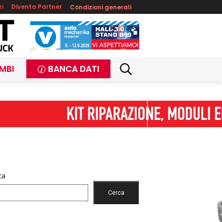
zi
Diventa Partner
Condizioni generali
MBI
BANCA DATI
ca
Cerca