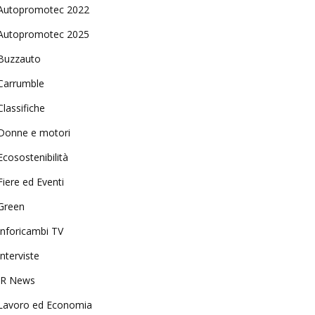
Autopromotec 2022
Autopromotec 2025
Buzzauto
Carrumble
Classifiche
Donne e motori
Ecosostenibilità
Fiere ed Eventi
Green
Inforicambi TV
Interviste
IR News
Lavoro ed Economia