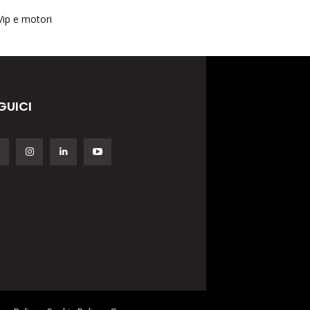
Vip e motori
GUICI