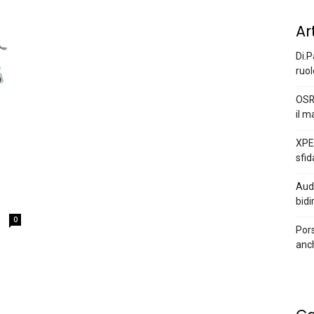
Ar
Di.P
ruol
OSR
il m
XPEN
sfid
Audi
bidi
0
Pors
anc