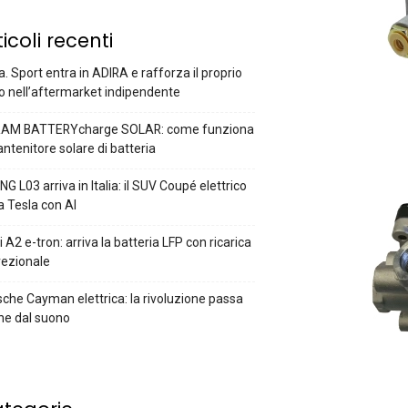
ticoli recenti
a. Sport entra in ADIRA e rafforza il proprio
o nell’aftermarket indipendente
AM BATTERYcharge SOLAR: come funziona
antenitore solare di batteria
G L03 arriva in Italia: il SUV Coupé elettrico
a Tesla con AI
 A2 e-tron: arriva la batteria LFP con ricarica
rezionale
che Cayman elettrica: la rivoluzione passa
he dal suono