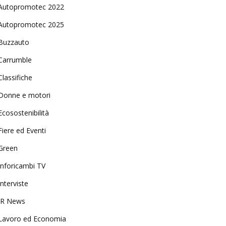
Autopromotec 2022
Autopromotec 2025
Buzzauto
Carrumble
Classifiche
Donne e motori
Ecosostenibilità
Fiere ed Eventi
Green
Inforicambi TV
Interviste
IR News
Lavoro ed Economia