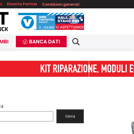
zi
Diventa Partner
Condizioni generali
MBI
BANCA DATI
ca
Cerca