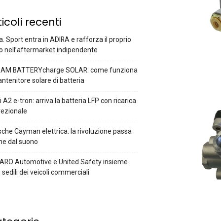
ticoli recenti
a. Sport entra in ADIRA e rafforza il proprio
o nell’aftermarket indipendente
AM BATTERYcharge SOLAR: come funziona
antenitore solare di batteria
 A2 e-tron: arriva la batteria LFP con ricarica
rezionale
che Cayman elettrica: la rivoluzione passa
he dal suono
ARO Automotive e United Safety insieme
i sedili dei veicoli commerciali