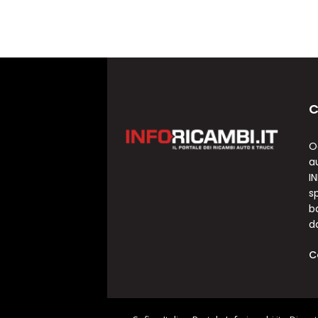
C
O
a
I
sp
b
d
C