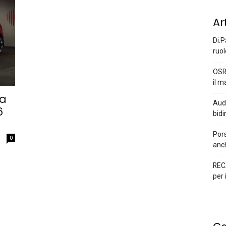
Ar
Di.P
ruol
OSR
il m
la
Audi
6
bidi
Pors
0
anc
REC
per 