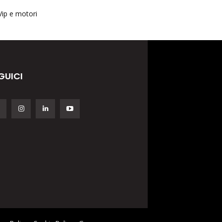
Vip e motori
GUICI