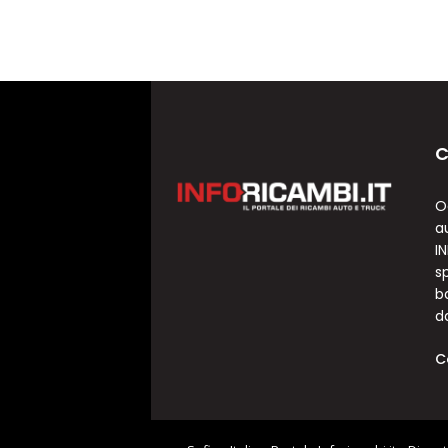
C
O
a
I
sp
b
d
C