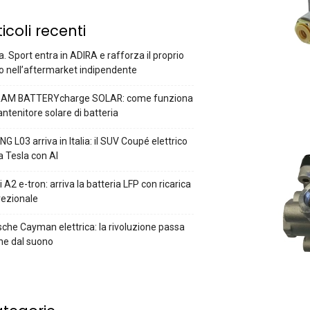
ticoli recenti
a. Sport entra in ADIRA e rafforza il proprio
o nell’aftermarket indipendente
AM BATTERYcharge SOLAR: come funziona
antenitore solare di batteria
G L03 arriva in Italia: il SUV Coupé elettrico
a Tesla con AI
 A2 e-tron: arriva la batteria LFP con ricarica
rezionale
che Cayman elettrica: la rivoluzione passa
he dal suono