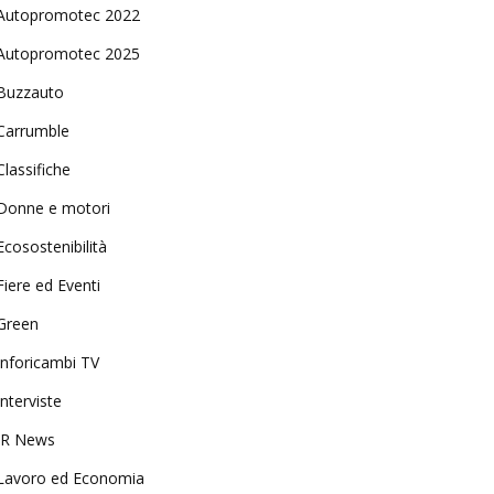
Autopromotec 2022
Autopromotec 2025
Buzzauto
Carrumble
Classifiche
Donne e motori
Ecosostenibilità
Fiere ed Eventi
Green
Inforicambi TV
Interviste
IR News
Lavoro ed Economia