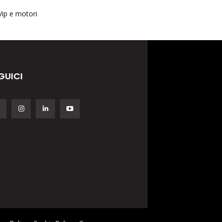
Vip e motori
GUICI