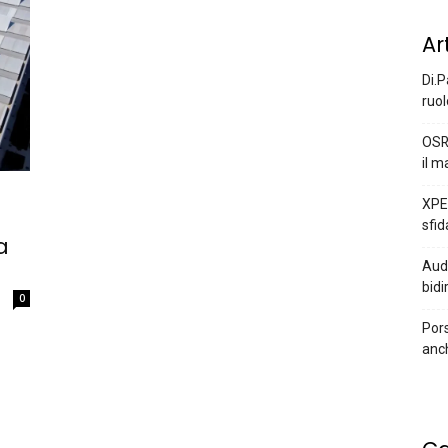
Ar
Di.P
ruol
OSR
il m
XPEN
sfid
a
Audi
bidi
0
Pors
anc