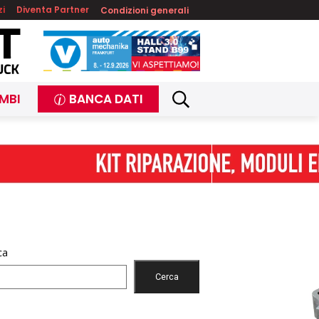
zi
Diventa Partner
Condizioni generali
MBI
BANCA DATI
ca
Cerca