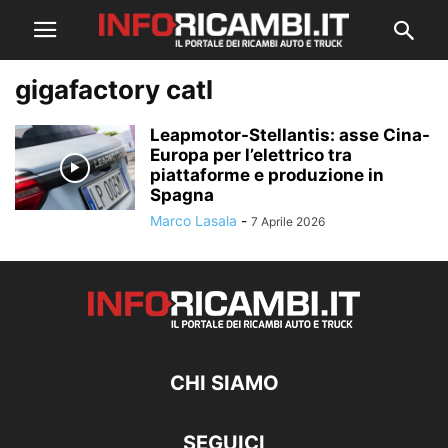
gigafactory catl
Leapmotor-Stellantis: asse Cina-
Europa per l’elettrico tra
piattaforme e produzione in
Spagna
Marco Lasala
-
7 Aprile 2026
CHI SIAMO
SEGUICI