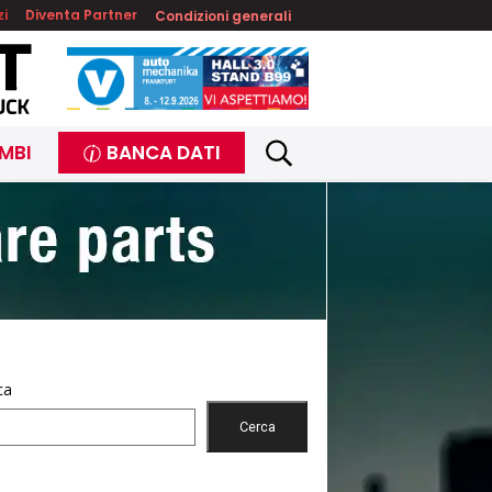
zi
Diventa Partner
Condizioni generali
MBI
BANCA DATI
ca
Cerca