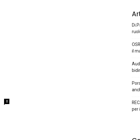
Ar
Di.P
ruol
OSR
il m
Audi
bidi
Pors
anc
0
REC
per 