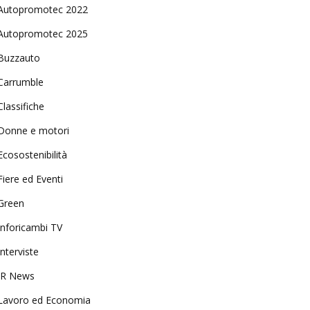
Autopromotec 2022
Autopromotec 2025
Buzzauto
Carrumble
Classifiche
Donne e motori
Ecosostenibilità
Fiere ed Eventi
Green
Inforicambi TV
Interviste
IR News
Lavoro ed Economia