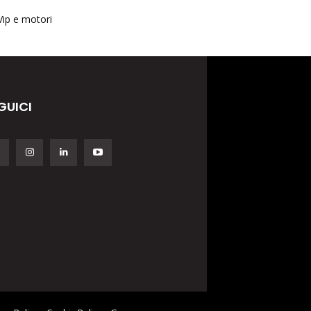
Vip e motori
GUICI