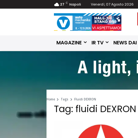
C
27
Napoli
Venerdì, 07 Agosto 2026
MAGAZINE
IR TV
NEWS DAI
Home
Tags
Fluidi DEXRON
Tag: fluidi DEXRON