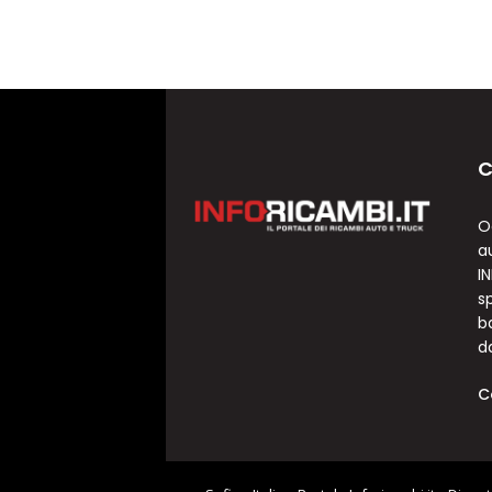
C
O
a
I
sp
b
d
C