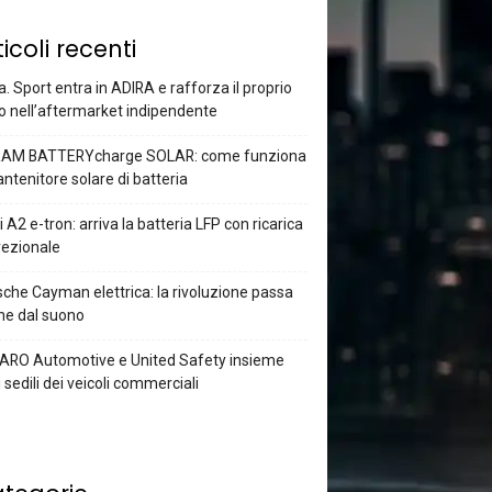
ticoli recenti
a. Sport entra in ADIRA e rafforza il proprio
o nell’aftermarket indipendente
AM BATTERYcharge SOLAR: come funziona
antenitore solare di batteria
 A2 e-tron: arriva la batteria LFP con ricarica
rezionale
che Cayman elettrica: la rivoluzione passa
he dal suono
ARO Automotive e United Safety insieme
i sedili dei veicoli commerciali