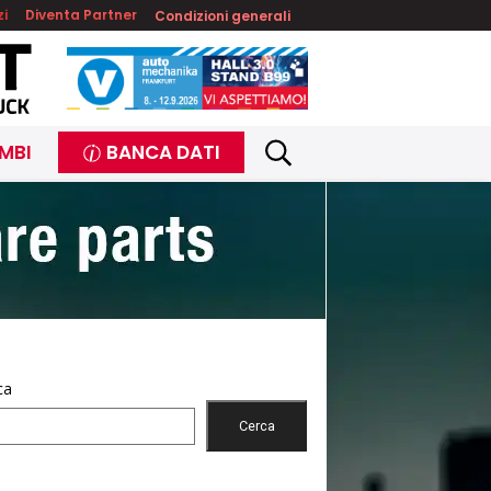
zi
Diventa Partner
Condizioni generali
MBI
BANCA DATI
ca
Cerca