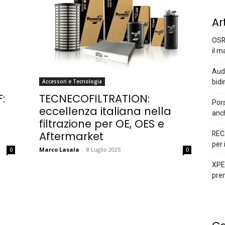
Ar
OSR
il m
Audi
bidi
Accessori e Tecnologia
:
TECNECOFILTRATION:
Pors
eccellenza italiana nella
anc
filtrazione per OE, OES e
Aftermarket
REC
per 
Marco Lasala
-
8 Luglio 2025
0
0
XPEN
prem