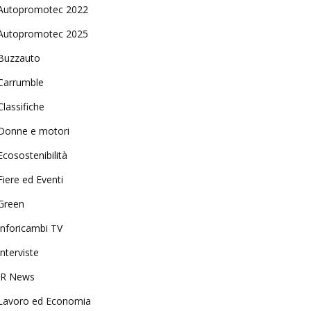
Autopromotec 2022
Autopromotec 2025
Buzzauto
Carrumble
Classifiche
Donne e motori
Ecosostenibilità
Fiere ed Eventi
Green
Inforicambi TV
Interviste
IR News
Lavoro ed Economia