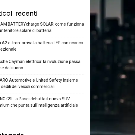
ticoli recenti
AM BATTERYcharge SOLAR: come funziona
antenitore solare di batteria
 A2 e-tron: arriva la batteria LFP con ricarica
rezionale
che Cayman elettrica: la rivoluzione passa
he dal suono
ARO Automotive e United Safety insieme
i sedili dei veicoli commerciali
G G9L: a Parigi debutta il nuovo SUV
ium che punta sull’intelligenza artificiale