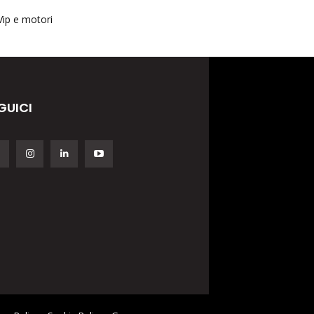
Vip e motori
GUICI