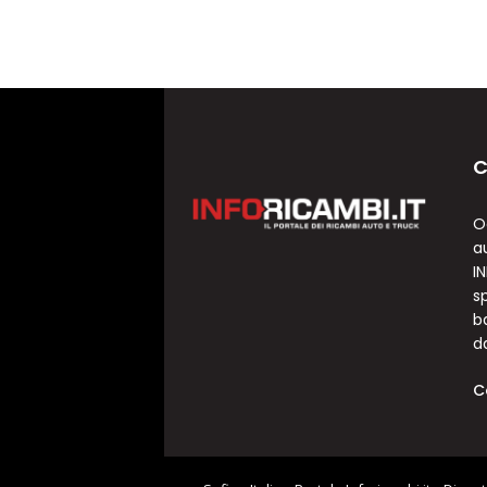
C
O
a
I
sp
b
d
C