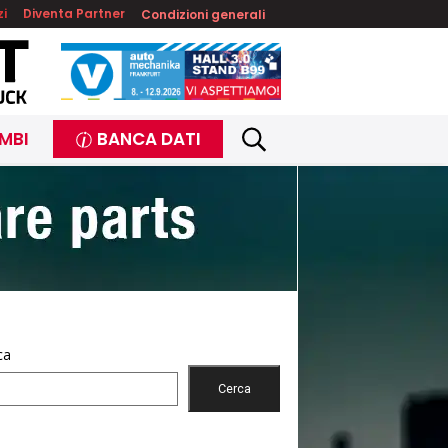
zi
Diventa Partner
Condizioni generali
MBI
BANCA DATI
ca
Cerca