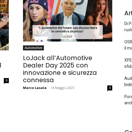
Ar
Di.P
ruol
OSR
il m
Automotive
LoJack all’Automotive
XPEN
l
Dealer Day 2025 con
sfid
innovazione e sicurezza
connessa
Audi
0
bidi
Marco Lasala
-
14 Maggio 2025
0
Pors
anc