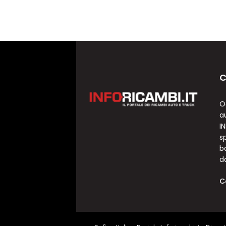
C
O
a
I
sp
b
d
C