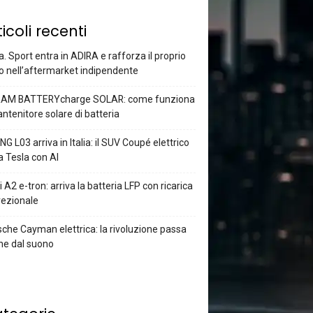
ticoli recenti
a. Sport entra in ADIRA e rafforza il proprio
o nell’aftermarket indipendente
AM BATTERYcharge SOLAR: come funziona
antenitore solare di batteria
G L03 arriva in Italia: il SUV Coupé elettrico
a Tesla con AI
 A2 e-tron: arriva la batteria LFP con ricarica
rezionale
che Cayman elettrica: la rivoluzione passa
he dal suono