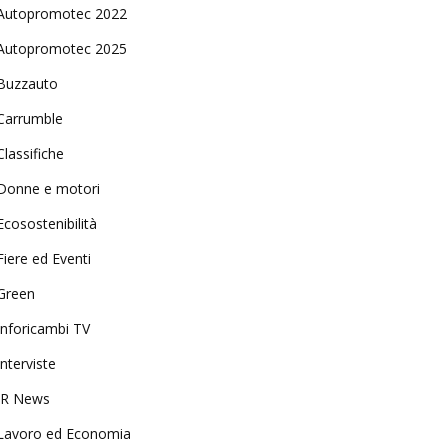
Autopromotec 2022
Autopromotec 2025
Buzzauto
Carrumble
Classifiche
Donne e motori
Ecosostenibilità
Fiere ed Eventi
Green
Inforicambi TV
Interviste
IR News
Lavoro ed Economia