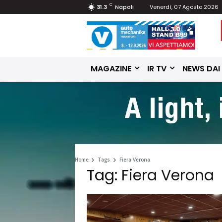
C
31.3
Napoli
Venerdì, 07 Agosto 2026
MAGAZINE
IR TV
NEWS DAI
Home
Tags
Fiera Verona
Tag: Fiera Verona