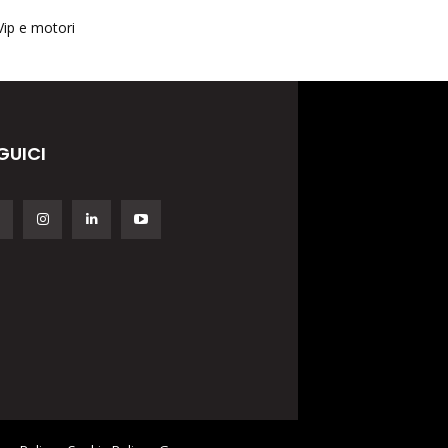
Vip e motori
GUICI