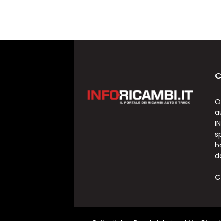
C
O
a
I
sp
b
d
C