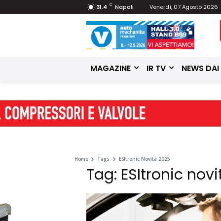
C
31.4
Napoli
Venerdì, 07 Agosto 2026
MAGAZINE
IR TV
NEWS DAI
Home
Tags
ESItronic Novità 2025
Tag: ESItronic nov