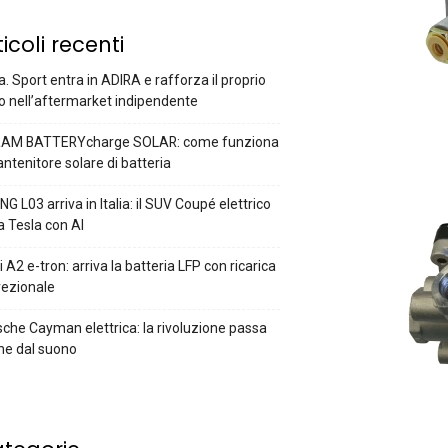
ticoli recenti
a. Sport entra in ADIRA e rafforza il proprio
o nell’aftermarket indipendente
AM BATTERYcharge SOLAR: come funziona
antenitore solare di batteria
G L03 arriva in Italia: il SUV Coupé elettrico
a Tesla con AI
 A2 e-tron: arriva la batteria LFP con ricarica
rezionale
che Cayman elettrica: la rivoluzione passa
he dal suono