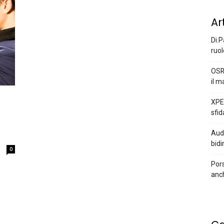
Ar
Di.P
ruol
OSR
il m
XPEN
sfid
Audi
bidi
0
Pors
anc