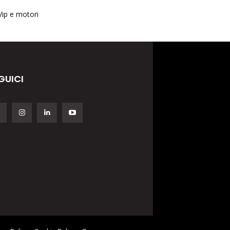
Vip e motori
GUICI