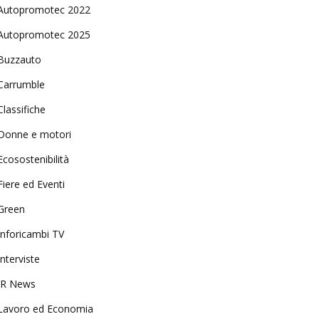
Autopromotec 2022
Autopromotec 2025
Buzzauto
Carrumble
Classifiche
Donne e motori
Ecosostenibilità
Fiere ed Eventi
Green
Inforicambi TV
Interviste
IR News
Lavoro ed Economia