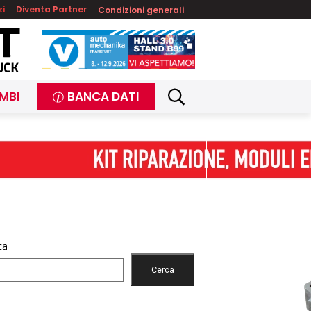
zi
Diventa Partner
Condizioni generali
MBI
BANCA DATI
ca
Cerca