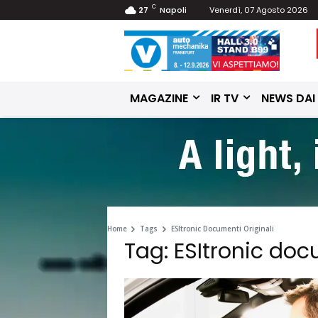
C
27
Napoli
Venerdì, 07 Agosto 2026
MAGAZINE
IR TV
NEWS DAI
Home
Tags
ESItronic Documenti Originali
Tag: ESItronic doc