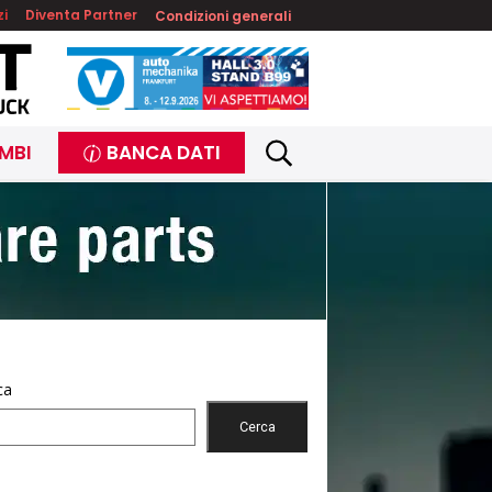
zi
Diventa Partner
Condizioni generali
MBI
BANCA DATI
ca
Cerca