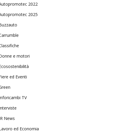
Autopromotec 2022
Autopromotec 2025
Buzzauto
Carrumble
Classifiche
Donne e motori
Ecosostenibilità
Fiere ed Eventi
Green
Inforicambi TV
Interviste
IR News
Lavoro ed Economia