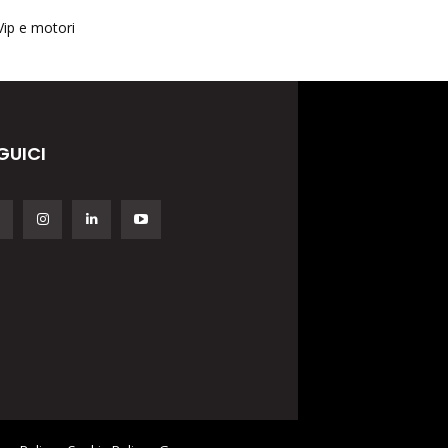
Vip e motori
GUICI