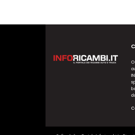
C
O
a
I
sp
b
d
C