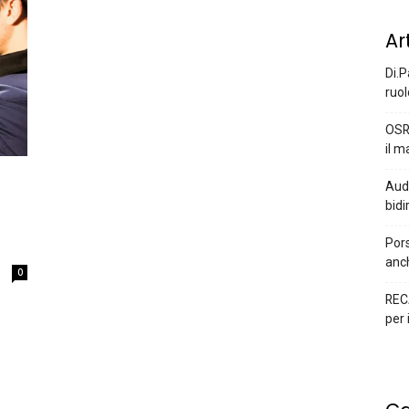
Ar
Di.P
ruol
OSR
il m
Audi
bidi
Pors
anc
0
REC
per 