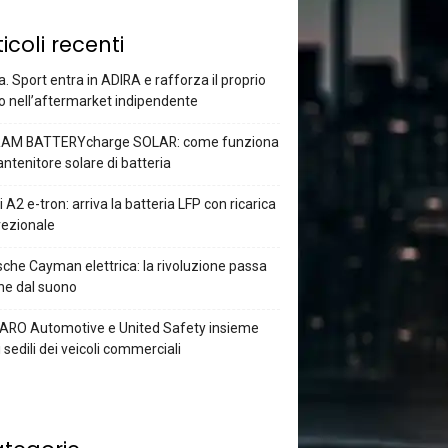
ticoli recenti
a. Sport entra in ADIRA e rafforza il proprio
o nell’aftermarket indipendente
AM BATTERYcharge SOLAR: come funziona
antenitore solare di batteria
 A2 e-tron: arriva la batteria LFP con ricarica
rezionale
che Cayman elettrica: la rivoluzione passa
he dal suono
ARO Automotive e United Safety insieme
i sedili dei veicoli commerciali