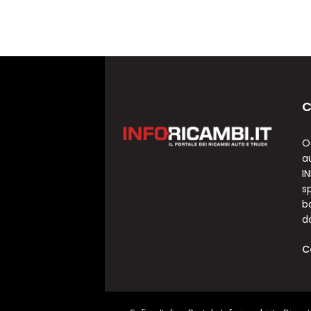
C
O
a
I
sp
b
d
C