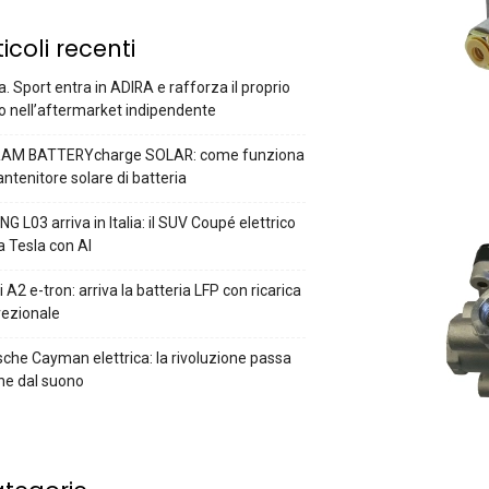
ticoli recenti
a. Sport entra in ADIRA e rafforza il proprio
o nell’aftermarket indipendente
AM BATTERYcharge SOLAR: come funziona
antenitore solare di batteria
G L03 arriva in Italia: il SUV Coupé elettrico
a Tesla con AI
 A2 e-tron: arriva la batteria LFP con ricarica
rezionale
che Cayman elettrica: la rivoluzione passa
he dal suono