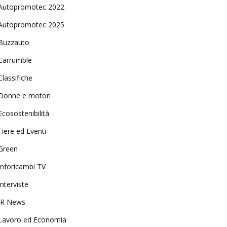
Autopromotec 2022
Autopromotec 2025
Buzzauto
Carrumble
Classifiche
Donne e motori
Ecosostenibilità
Fiere ed Eventi
Green
Inforicambi TV
Interviste
IR News
Lavoro ed Economia