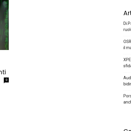
Ar
Di.P
ruol
OSR
il m
XPEN
sfid
ti
Audi
0
bidi
Pors
anc