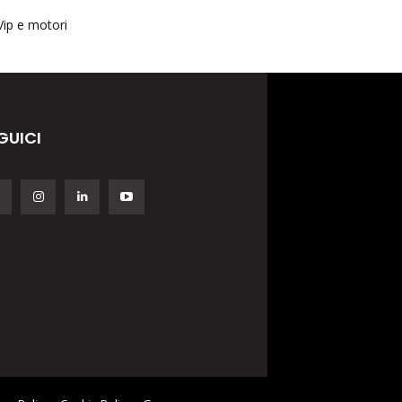
Vip e motori
GUICI