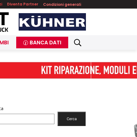
zi
Diventa Partner
Condizioni generali
MBI
BANCA DATI
ca
Cerca