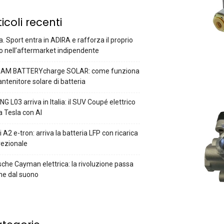
ticoli recenti
a. Sport entra in ADIRA e rafforza il proprio
o nell’aftermarket indipendente
AM BATTERYcharge SOLAR: come funziona
antenitore solare di batteria
G L03 arriva in Italia: il SUV Coupé elettrico
a Tesla con AI
 A2 e-tron: arriva la batteria LFP con ricarica
rezionale
che Cayman elettrica: la rivoluzione passa
he dal suono