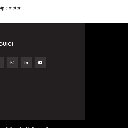
Vip e motori
GUICI