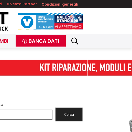
zi
Diventa Partner
Condizioni generali
MBI
BANCA DATI
ca
Cerca