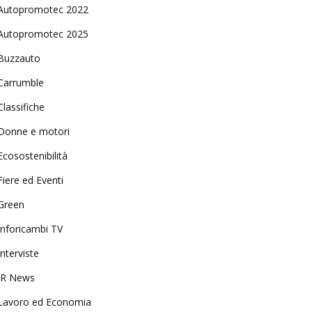
Autopromotec 2022
Autopromotec 2025
Buzzauto
Carrumble
Classifiche
Donne e motori
Ecosostenibilità
Fiere ed Eventi
Green
Inforicambi TV
Interviste
IR News
Lavoro ed Economia