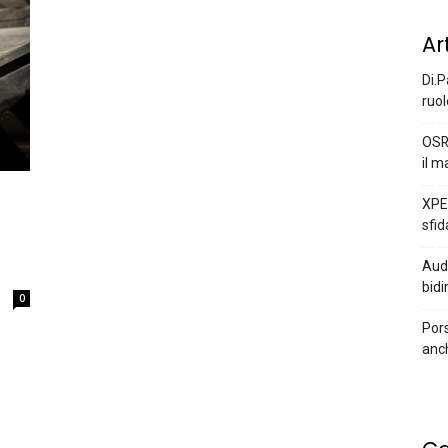
Ar
Di.P
ruol
OSR
il m
XPEN
sfid
Audi
bidi
0
Pors
anc