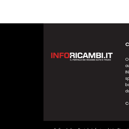
C
O
a
I
sp
b
d
C