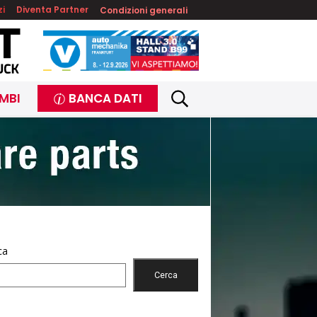
zi
Diventa Partner
Condizioni generali
MBI
BANCA DATI
ca
Cerca