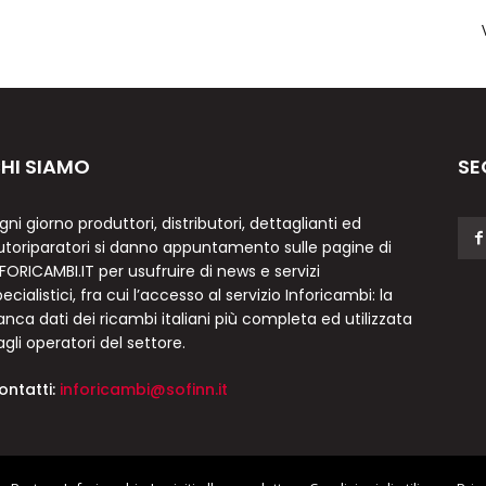
HI SIAMO
SE
gni giorno produttori, distributori, dettaglianti ed
utoriparatori si danno appuntamento sulle pagine di
NFORICAMBI.IT per usufruire di news e servizi
ecialistici, fra cui l’accesso al servizio Inforicambi: la
anca dati dei ricambi italiani più completa ed utilizzata
agli operatori del settore.
ontatti:
inforicambi@sofinn.it