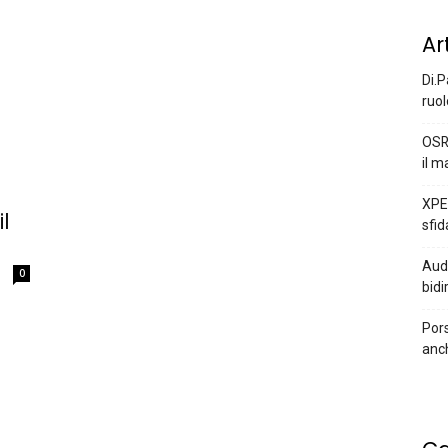
Ar
Di.P
ruol
OSR
il m
XPEN
l
sfid
Audi
0
bidi
Pors
anc