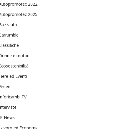
Autopromotec 2022
Autopromotec 2025
Buzzauto
Carrumble
Classifiche
Donne e motori
Ecosostenibilità
Fiere ed Eventi
Green
Inforicambi TV
Interviste
IR News
Lavoro ed Economia