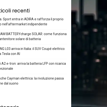
ticoli recenti
a. Sport entra in ADIRA e rafforza il proprio
o nell’aftermarket indipendente
AM BATTERYcharge SOLAR: come funziona
antenitore solare di batteria
G L03 arriva in Italia: il SUV Coupé elettrico
a Tesla con AI
 A2 e-tron: arriva la batteria LFP con ricarica
rezionale
che Cayman elettrica: la rivoluzione passa
he dal suono