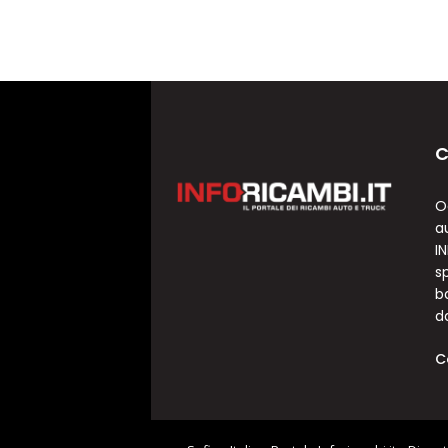
C
O
a
I
sp
b
d
C