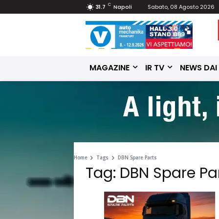
C
31.7
Napoli
Sabato, 08 Agosto 2026
MAGAZINE
IR TV
NEWS DAI
Home
Tags
DBN Spare Parts
Tag: DBN Spare Pa