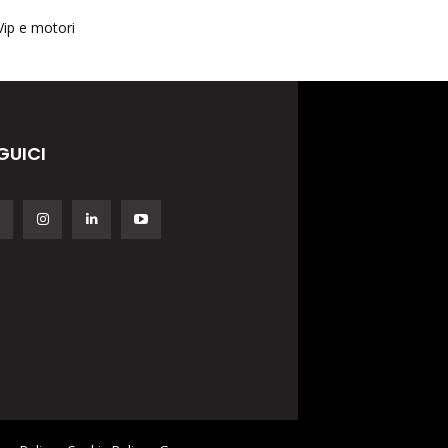
Vip e motori
GUICI