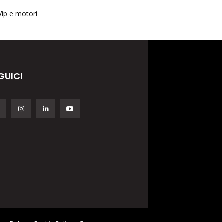
Vip e motori
GUICI