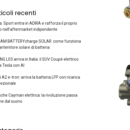
ticoli recenti
a. Sport entra in ADIRA e rafforza il proprio
o nell’aftermarket indipendente
AM BATTERYcharge SOLAR: come funziona
antenitore solare di batteria
G L03 arriva in Italia: il SUV Coupé elettrico
a Tesla con AI
 A2 e-tron: arriva la batteria LFP con ricarica
rezionale
che Cayman elettrica: la rivoluzione passa
he dal suono