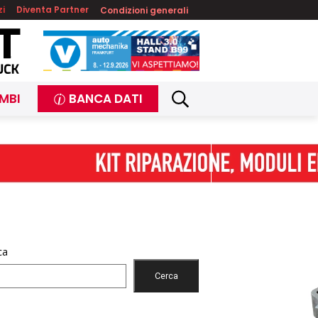
zi
Diventa Partner
Condizioni generali
MBI
BANCA DATI
ca
Cerca