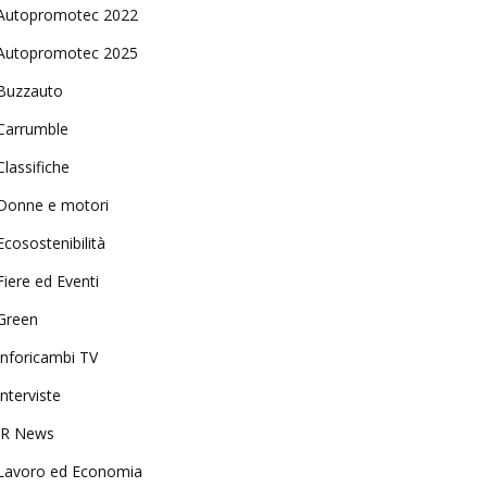
Autopromotec 2022
Autopromotec 2025
Buzzauto
Carrumble
Classifiche
Donne e motori
Ecosostenibilità
Fiere ed Eventi
Green
Inforicambi TV
Interviste
IR News
Lavoro ed Economia