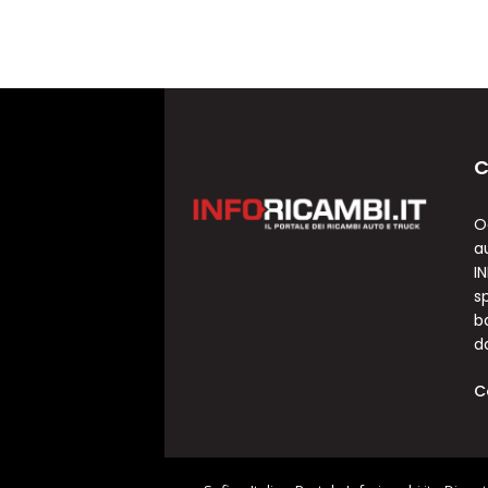
C
O
a
I
sp
b
d
C