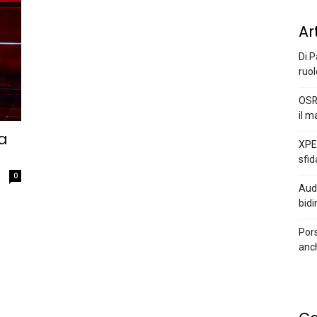
Ar
Di.P
ruol
OSR
il m
a
XPEN
sfid
0
Audi
bidi
Pors
anc