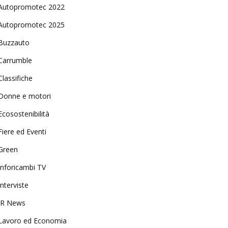
Autopromotec 2022
Autopromotec 2025
Buzzauto
Carrumble
Classifiche
Donne e motori
Ecosostenibilità
Fiere ed Eventi
Green
Inforicambi TV
Interviste
IR News
Lavoro ed Economia