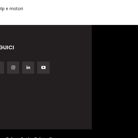
Vip e motori
GUICI