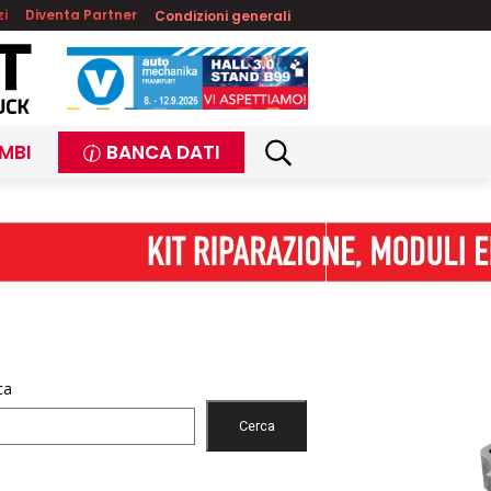
zi
Diventa Partner
Condizioni generali
MBI
BANCA DATI
ca
Cerca