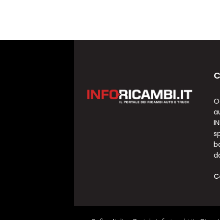
C
O
a
I
sp
b
d
C