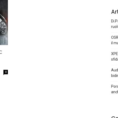
Ar
Di.P
ruol
OSR
il m
:
XPEN
sfid
Audi
0
bidi
Pors
anc