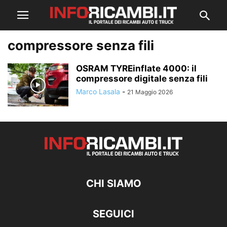
compressore senza fili
OSRAM TYREinflate 4000: il
compressore digitale senza fili
Marco Lasala
-
21 Maggio 2026
CHI SIAMO
SEGUICI