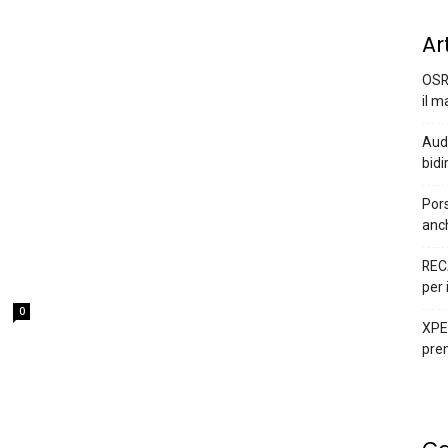
Ar
OSR
il m
Audi
bidi
Pors
anc
REC
per 
0
XPEN
prem