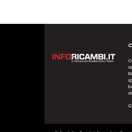
C
O
a
I
sp
b
d
C