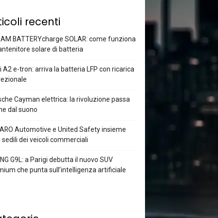
ticoli recenti
AM BATTERYcharge SOLAR: come funziona
antenitore solare di batteria
 A2 e-tron: arriva la batteria LFP con ricarica
rezionale
che Cayman elettrica: la rivoluzione passa
he dal suono
ARO Automotive e United Safety insieme
i sedili dei veicoli commerciali
G G9L: a Parigi debutta il nuovo SUV
ium che punta sull’intelligenza artificiale