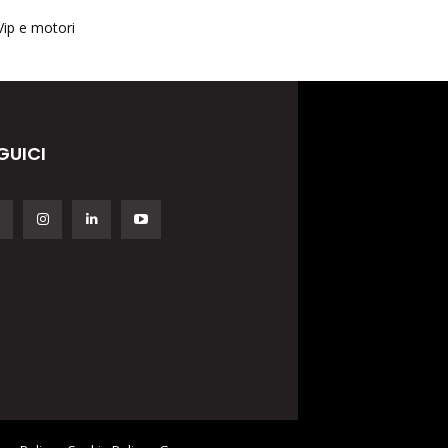
Vip e motori
GUICI