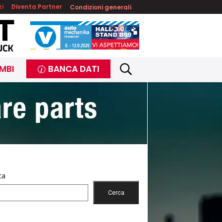
zi
Diventa Partner
Condizioni generali
MBI
BANCA DATI
ca
Cerca