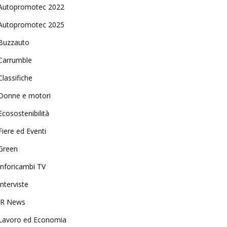
Autopromotec 2022
Autopromotec 2025
Buzzauto
Carrumble
Classifiche
Donne e motori
Ecosostenibilità
Fiere ed Eventi
Green
Inforicambi TV
Interviste
IR News
Lavoro ed Economia