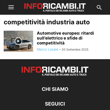
competitività industria auto
Automotive europeo: ritardi
sull’elettrico e sfide di
competitività
Marco Lasala
-
30 Settembre 2025
CHI SIAMO
SEGUICI