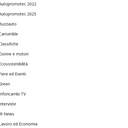
Autopromotec 2022
Autopromotec 2025
Buzzauto
Carrumble
Classifiche
Donne e motori
Ecosostenibilità
Fiere ed Eventi
Green
Inforicambi TV
Interviste
IR News
Lavoro ed Economia