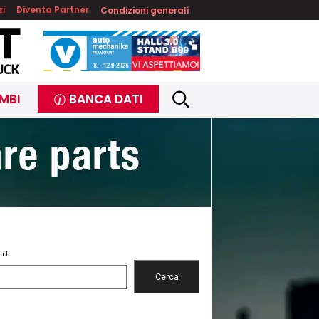
zi
Diventa Partner
Condizioni generali
MBI
BANCA DATI
ca
Cerca