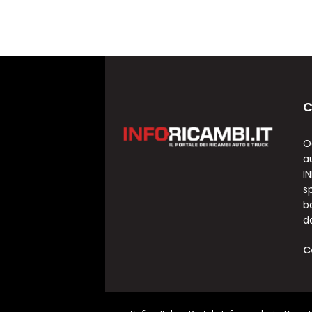
C
O
a
I
sp
b
d
C