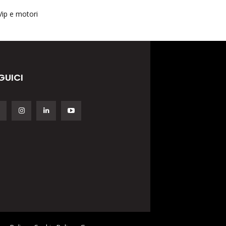
Vip e motori
GUICI