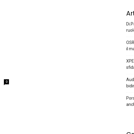
Ar
Di.P
ruol
OSR
il m
XPEN
e
sfid
Audi
0
bidi
Pors
anc