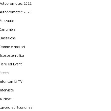
Autopromotec 2022
Autopromotec 2025
Buzzauto
Carrumble
Classifiche
Donne e motori
Ecosostenibilità
Fiere ed Eventi
Green
Inforicambi TV
Interviste
IR News
Lavoro ed Economia