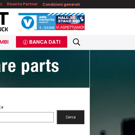
zi
Diventa Partner
Condizioni generali
MBI
BANCA DATI
ca
Cerca