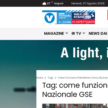
C
27
Napoli
Venerdì, 07 Agosto 2026
MAGAZINE
IR TV
NEWS DAI
Home
Tags
Come Funziona Piattaforma Unica Nazion
Tag: come funzion
Nazionale GSE