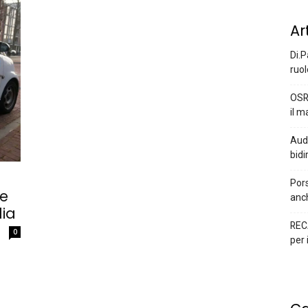
Ar
Di.P
ruol
OSR
il m
Audi
bidi
Pors
le
anc
lia
REC
0
per 