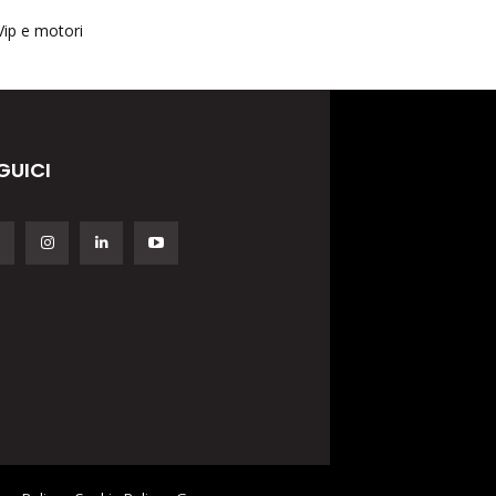
Vip e motori
GUICI