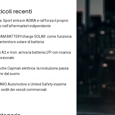
ticoli recenti
a. Sport entra in ADIRA e rafforza il proprio
o nell’aftermarket indipendente
AM BATTERYcharge SOLAR: come funziona
antenitore solare di batteria
 A2 e-tron: arriva la batteria LFP con ricarica
rezionale
che Cayman elettrica: la rivoluzione passa
he dal suono
ARO Automotive e United Safety insieme
i sedili dei veicoli commerciali