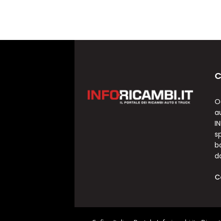
C
O
a
I
sp
b
d
C