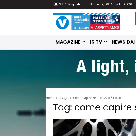
C
33
Napoli
Giovedì, 06 Agosto 2026
MAGAZINE
IR TV
NEWS DAI
Home
Tags
Come Capire Se Il Mozzo È Rotto
Tag: come capire s