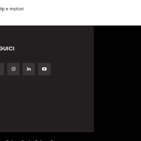
Vip e motori
GUICI