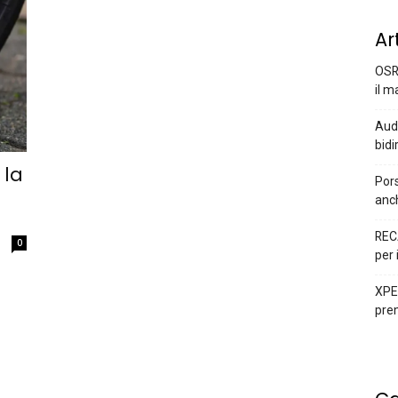
Ar
OSR
il m
Audi
bidi
 la
Pors
anc
REC
0
per 
XPEN
prem