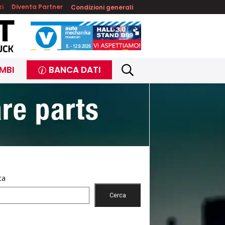
zi
Diventa Partner
Condizioni generali
MBI
BANCA DATI
ca
Cerca