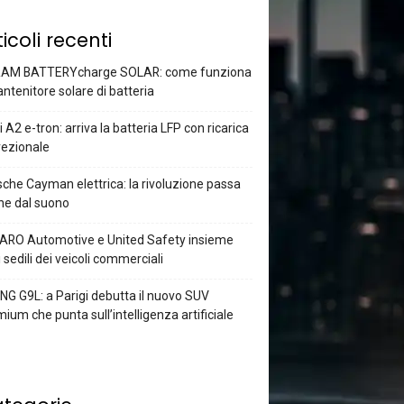
ticoli recenti
AM BATTERYcharge SOLAR: come funziona
antenitore solare di batteria
 A2 e-tron: arriva la batteria LFP con ricarica
rezionale
che Cayman elettrica: la rivoluzione passa
he dal suono
ARO Automotive e United Safety insieme
i sedili dei veicoli commerciali
G G9L: a Parigi debutta il nuovo SUV
ium che punta sull’intelligenza artificiale