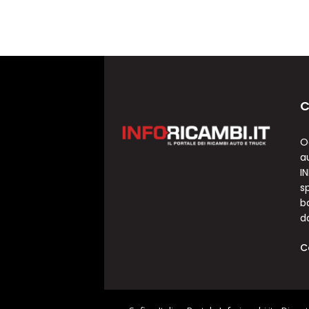
C
O
a
I
sp
b
d
C