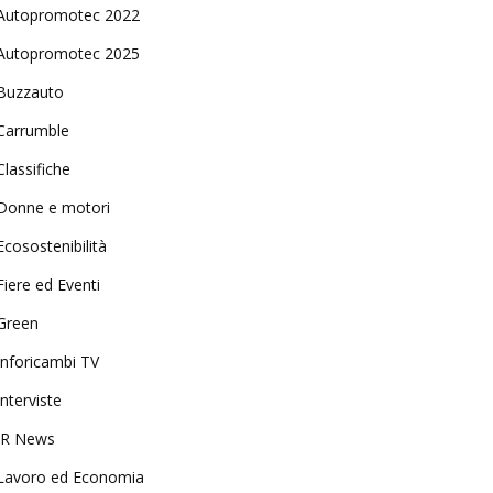
Autopromotec 2022
Autopromotec 2025
Buzzauto
Carrumble
Classifiche
Donne e motori
Ecosostenibilità
Fiere ed Eventi
Green
Inforicambi TV
Interviste
IR News
Lavoro ed Economia