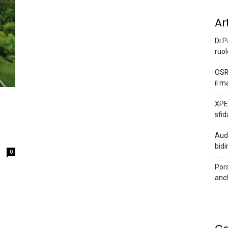
Ar
Di.P
ruol
OSR
il m
XPEN
sfid
Audi
bidi
0
Pors
anc