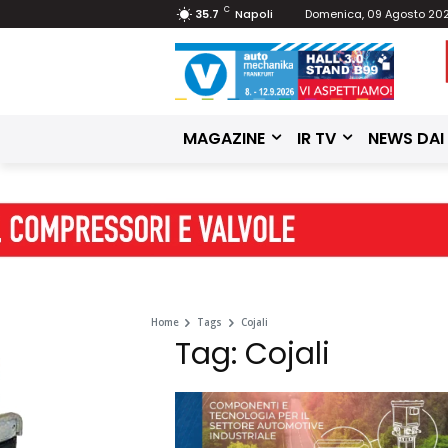
C
35.7
Napoli
Domenica, 09 Agosto 20
MAGAZINE
IR TV
NEWS DAI
Home
Tags
Cojali
Tag: Cojali