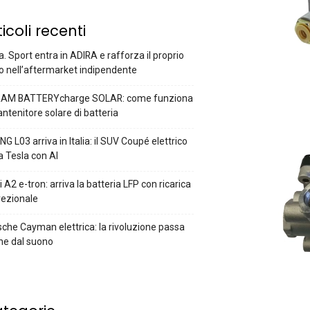
ticoli recenti
a. Sport entra in ADIRA e rafforza il proprio
o nell’aftermarket indipendente
AM BATTERYcharge SOLAR: come funziona
antenitore solare di batteria
G L03 arriva in Italia: il SUV Coupé elettrico
a Tesla con AI
 A2 e-tron: arriva la batteria LFP con ricarica
rezionale
che Cayman elettrica: la rivoluzione passa
he dal suono