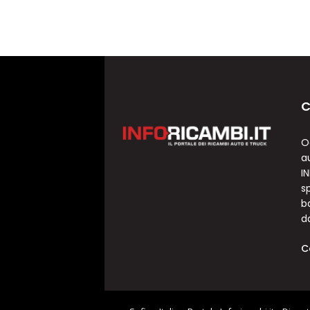
C
O
a
I
sp
b
d
C