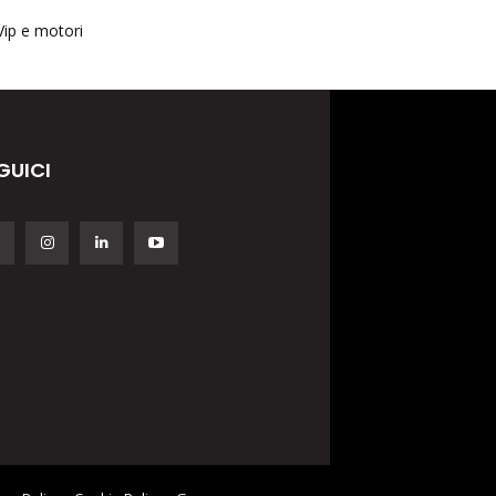
Vip e motori
GUICI