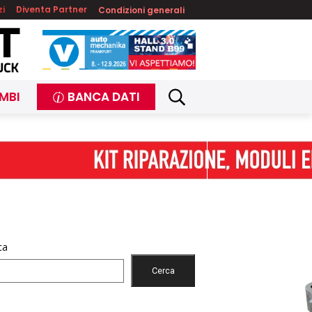
zi
Diventa Partner
Condizioni generali
MBI
BANCA DATI
ca
Cerca