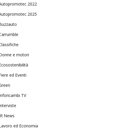
Autopromotec 2022
Autopromotec 2025
Buzzauto
Carrumble
Classifiche
Donne e motori
Ecosostenibilità
Fiere ed Eventi
Green
Inforicambi TV
Interviste
IR News
Lavoro ed Economia