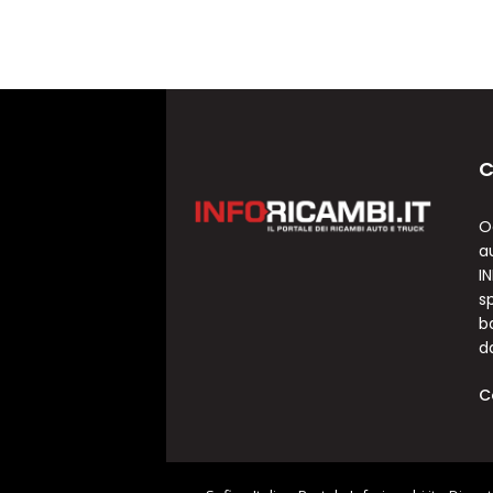
C
O
a
I
sp
b
d
C