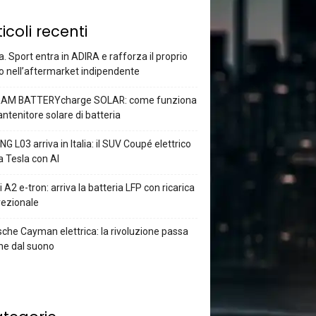
ticoli recenti
a. Sport entra in ADIRA e rafforza il proprio
o nell’aftermarket indipendente
AM BATTERYcharge SOLAR: come funziona
antenitore solare di batteria
G L03 arriva in Italia: il SUV Coupé elettrico
a Tesla con AI
 A2 e-tron: arriva la batteria LFP con ricarica
rezionale
che Cayman elettrica: la rivoluzione passa
he dal suono