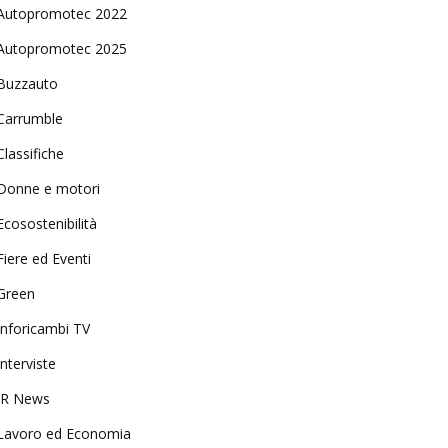
Autopromotec 2022
Autopromotec 2025
Buzzauto
Carrumble
Classifiche
Donne e motori
Ecosostenibilità
Fiere ed Eventi
Green
Inforicambi TV
Interviste
IR News
Lavoro ed Economia