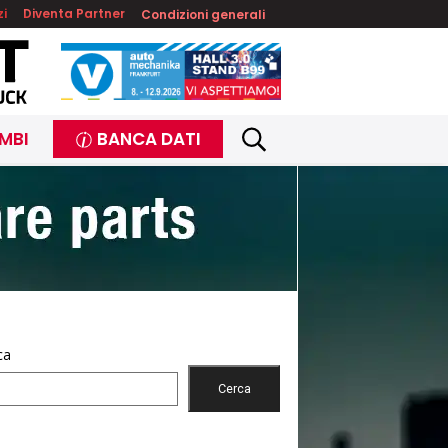
zi
Diventa Partner
Condizioni generali
MBI
BANCA DATI
ca
Cerca