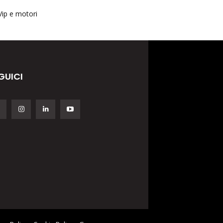
Vip e motori
GUICI