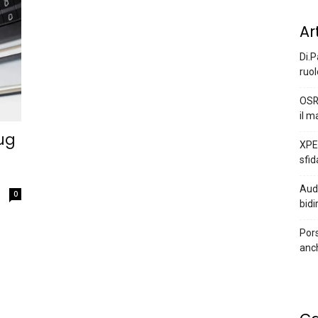
Ar
Di.P
ruol
OSR
il m
lug
XPEN
sfid
Audi
0
bidi
Pors
anc