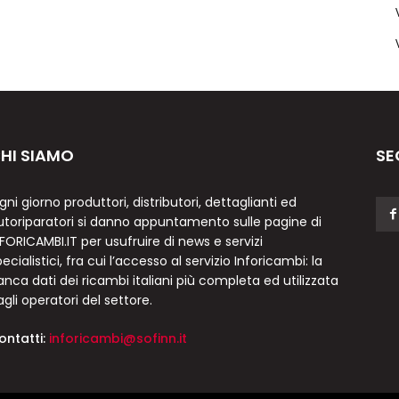
HI SIAMO
SE
gni giorno produttori, distributori, dettaglianti ed
utoriparatori si danno appuntamento sulle pagine di
NFORICAMBI.IT per usufruire di news e servizi
ecialistici, fra cui l’accesso al servizio Inforicambi: la
anca dati dei ricambi italiani più completa ed utilizzata
agli operatori del settore.
ontatti:
inforicambi@sofinn.it