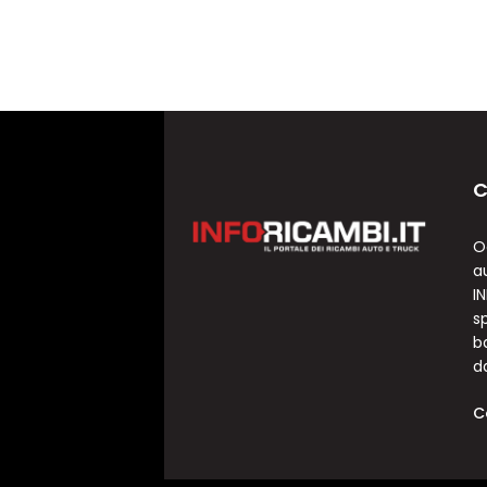
C
O
a
I
sp
b
d
C