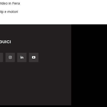
Video in Fiera
Vip e motori
GUICI