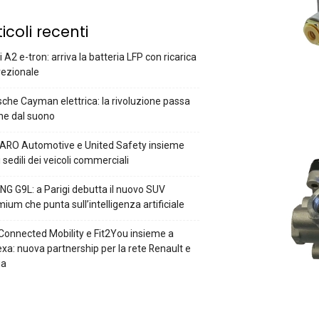
ticoli recenti
 A2 e-tron: arriva la batteria LFP con ricarica
rezionale
che Cayman elettrica: la rivoluzione passa
he dal suono
ARO Automotive e United Safety insieme
i sedili dei veicoli commerciali
G G9L: a Parigi debutta il nuovo SUV
ium che punta sull’intelligenza artificiale
Connected Mobility e Fit2You insieme a
xa: nuova partnership per la rete Renault e
ia