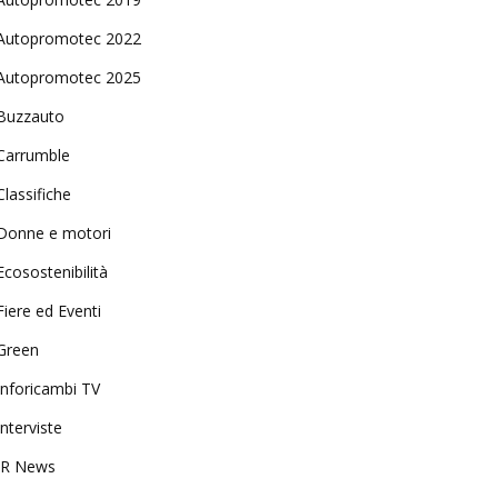
Autopromotec 2022
Autopromotec 2025
Buzzauto
Carrumble
Classifiche
Donne e motori
Ecosostenibilità
Fiere ed Eventi
Green
Inforicambi TV
Interviste
IR News