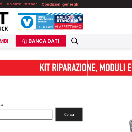
zi
Diventa Partner
Condizioni generali
MBI
BANCA DATI
ca
Cerca