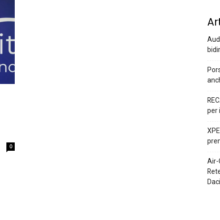
Ar
Audi
bidi
Pors
anc
REC
per 
XPEN
prem
0
Air-
Rete
Dac