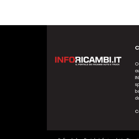
C
O
a
I
sp
b
d
C