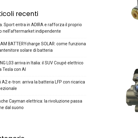
ticoli recenti
a. Sport entra in ADIRA e rafforza il proprio
o nell’aftermarket indipendente
AM BATTERYcharge SOLAR: come funziona
antenitore solare di batteria
G L03 arriva in Italia: il SUV Coupé elettrico
a Tesla con AI
 A2 e-tron: arriva la batteria LFP con ricarica
rezionale
che Cayman elettrica: la rivoluzione passa
he dal suono