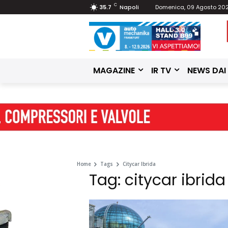
C
35.7
Napoli
Domenica, 09 Agosto 20
MAGAZINE
IR TV
NEWS DAI
Home
Tags
Citycar Ibrida
Tag: citycar ibrida