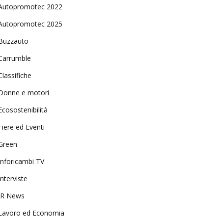
Autopromotec 2022
Autopromotec 2025
Buzzauto
Carrumble
Classifiche
Donne e motori
Ecosostenibilità
Fiere ed Eventi
Green
Inforicambi TV
Interviste
IR News
Lavoro ed Economia