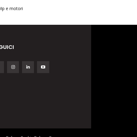
Vip e motori
GUICI