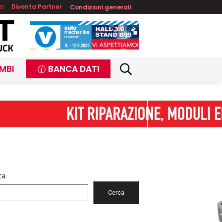
zi
Diventa Partner
Condizioni generali
MBI
BANCA DATI
ca
Cerca