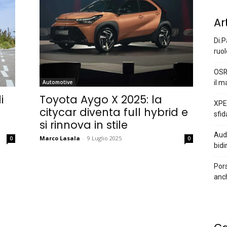
Ar
Di.P
ruol
OSR
il m
Automotive
i
Toyota Aygo X 2025: la
XPEN
citycar diventa full hybrid e
sfid
si rinnova in stile
Audi
Marco Lasala
-
9 Luglio 2025
0
0
bidi
Pors
anc