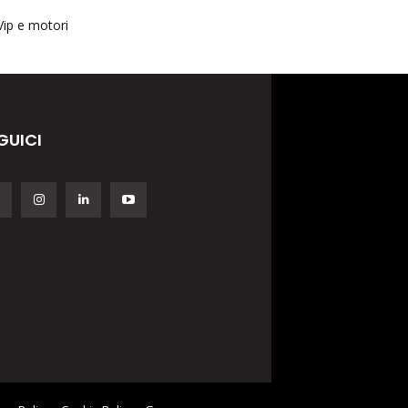
Vip e motori
GUICI