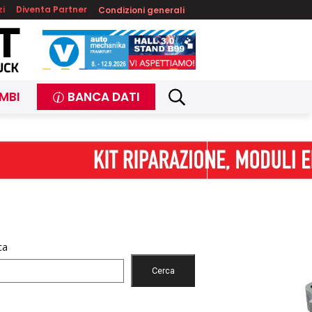
zi
Diventa Partner
Condizioni generali
MBI
BANCA DATI
ca
Cerca