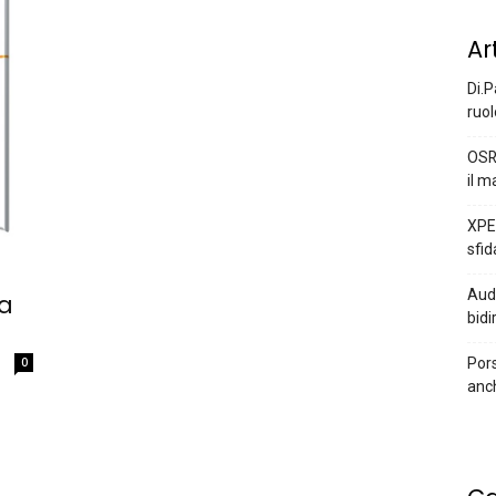
Ar
Di.P
ruol
OSR
il m
XPEN
sfid
Audi
 a
bidi
Pors
0
anc