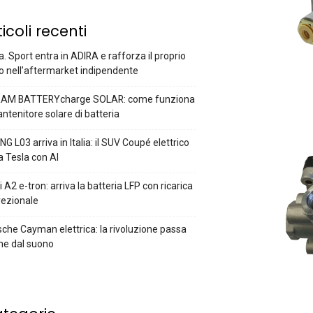
ticoli recenti
a. Sport entra in ADIRA e rafforza il proprio
o nell’aftermarket indipendente
AM BATTERYcharge SOLAR: come funziona
antenitore solare di batteria
G L03 arriva in Italia: il SUV Coupé elettrico
a Tesla con AI
 A2 e-tron: arriva la batteria LFP con ricarica
rezionale
che Cayman elettrica: la rivoluzione passa
he dal suono