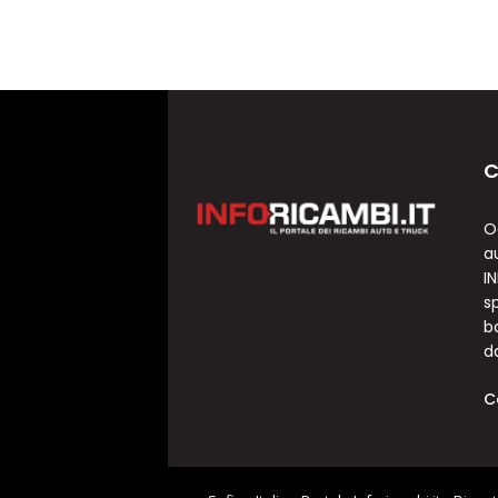
C
O
a
I
sp
b
d
C