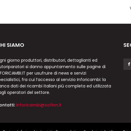
HI SIAMO
SE
gni giorno produttori, distributori, dettaglianti ed
utoriparatori si danno appuntamento sulle pagine di
NFORICAMBI.IT per usufruire di news e servizi
ecialistici, fra cui l’accesso al servizio Inforicambi: la
anca dati dei ricambi italiani più completa ed utilizzata
agli operatori del settore.
ontatti:
inforicambi@sofinn.it