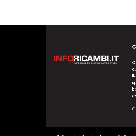
C
O
a
I
sp
b
d
C