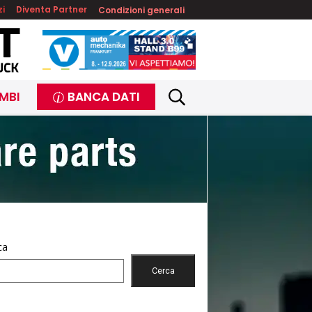
zi
Diventa Partner
Condizioni generali
MBI
BANCA DATI
ca
Cerca