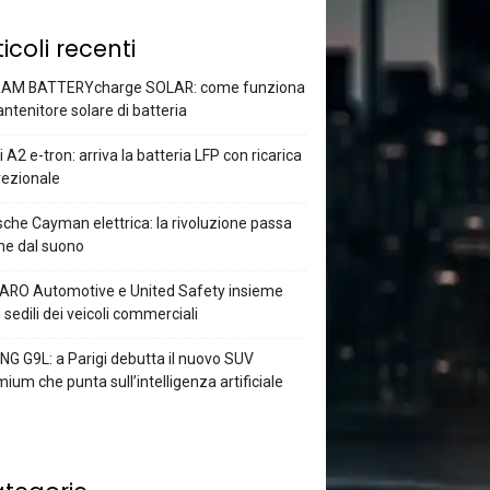
ticoli recenti
AM BATTERYcharge SOLAR: come funziona
antenitore solare di batteria
 A2 e-tron: arriva la batteria LFP con ricarica
rezionale
che Cayman elettrica: la rivoluzione passa
he dal suono
ARO Automotive e United Safety insieme
i sedili dei veicoli commerciali
G G9L: a Parigi debutta il nuovo SUV
ium che punta sull’intelligenza artificiale