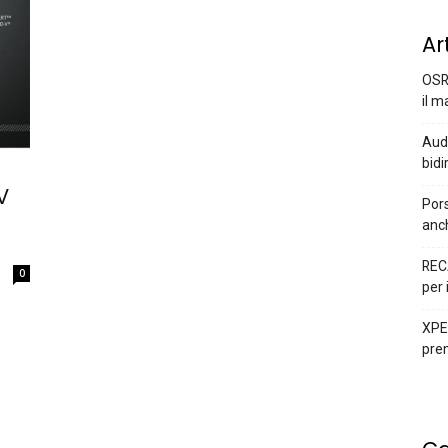
Ar
OSR
il m
Audi
bidi
V
Pors
anc
REC
0
per 
XPEN
prem