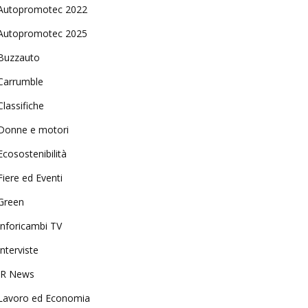
Autopromotec 2022
Autopromotec 2025
Buzzauto
Carrumble
Classifiche
Donne e motori
Ecosostenibilità
Fiere ed Eventi
Green
Inforicambi TV
Interviste
IR News
Lavoro ed Economia