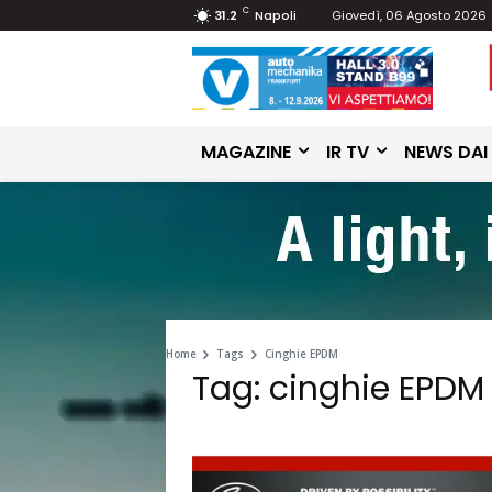
C
31.2
Napoli
Giovedì, 06 Agosto 2026
MAGAZINE
IR TV
NEWS DAI
Home
Tags
Cinghie EPDM
Tag: cinghie EPDM