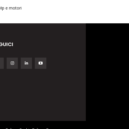
Vip e motori
GUICI